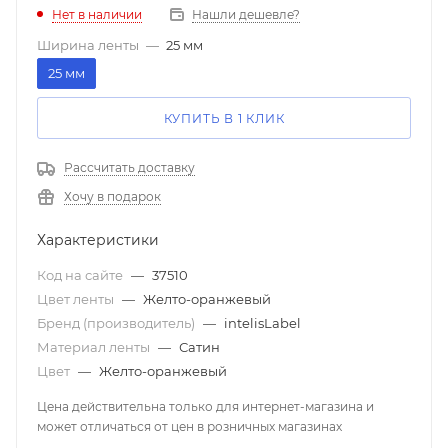
Нет в наличии
Нашли дешевле?
Ширина ленты
—
25 мм
25 мм
КУПИТЬ В 1 КЛИК
Рассчитать доставку
Хочу в подарок
Характеристики
Код на сайте
—
37510
Цвет ленты
—
Желто-оранжевый
Бренд (производитель)
—
intelisLabel
Материал ленты
—
Сатин
Цвет
—
Желто-оранжевый
Цена действительна только для интернет-магазина и
может отличаться от цен в розничных магазинах