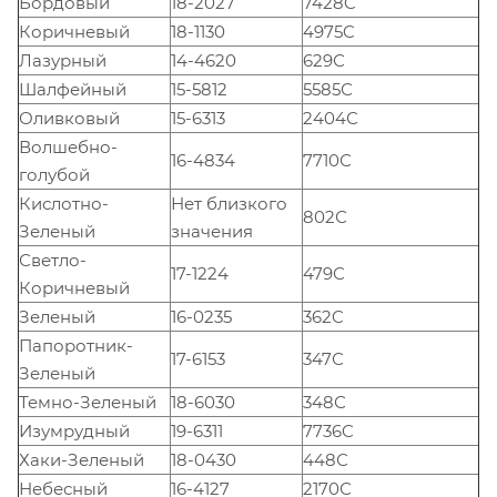
Бордовый
18-2027
7428C
Коричневый
18-1130
4975C
Лазурный
14-4620
629С
Шалфейный
15-5812
5585С
Оливковый
15-6313
2404С
Волшебно-
16-4834
7710С
голубой
Кислотно-
Нет близкого
802С
Зеленый
значения
Светло-
17-1224
479С
Коричневый
Зеленый
16-0235
362C
Папоротник-
17-6153
347С
Зеленый
Темно-Зеленый
18-6030
348С
Изумрудный
19-6311
7736C
Хаки-Зеленый
18-0430
448С
Небесный
16-4127
2170С