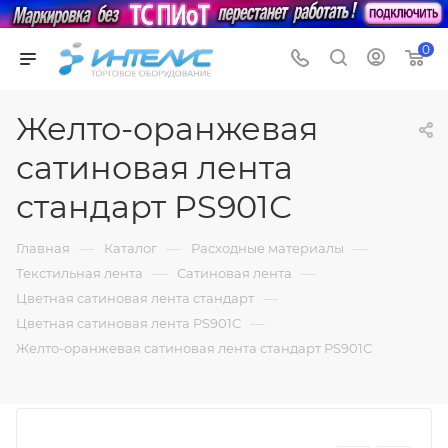
0
Желто-оранжевая
сатиновая лента
стандарт PS901С
—
—
—
Главная
Каталог
Расходные материалы
—
—
Текстильная лента
Сатиновая лента
—
Цветная сатиновая лента стандарт
—
Цветная сатиновая лента PS901C
Желто-оранжевая сатиновая лента стандарт PS901С