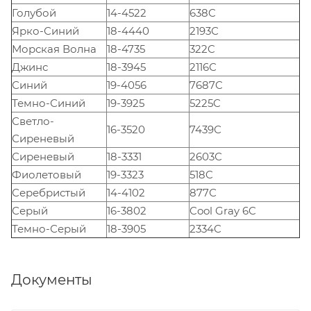
Голубой
14-4522
638C
Ярко-Синий
18-4440
2193С
Морская Волна
18-4735
322C
Джинс
18-3945
2116С
Синий
19-4056
7687C
Темно-Синий
19-3925
5225C
Светло-
16-3520
7439С
Сиреневый
Сиреневый
18-3331
2603С
Фиолетовый
19-3323
518C
Серебристый
14-4102
877С
Серый
16-3802
Cool Gray 6C
Темно-Серый
18-3905
2334C
Документы