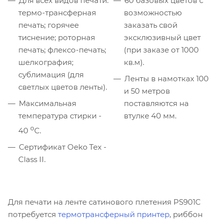
Для всех видов печати:
60 базовых цветов с
термо-трансферная
возможностью
печать; горячее
заказать свой
тиснение; роторная
эксклюзивный цвет
печать; флексо-печать;
(при заказе от 1000
шелкография;
кв.м).
сублимация (для
Ленты в намотках 100
светлых цветов ленты).
и 50 метров
Максимальная
поставляются на
температура стирки -
втулке 40 мм.
о
40
С.
Сертификат Oeko Tex -
Class II.
Для печати на ленте сатинового плетения PS901С
потребуется
термотрансферный принтер
, риббон