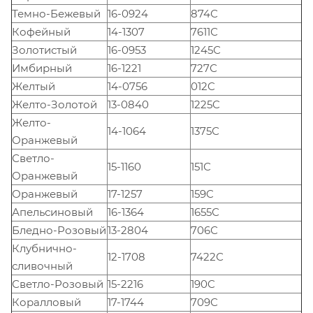
Темно-Бежевый
16-0924
874С
Кофейный
14-1307
7611С
Золотистый
16-0953
1245С
Имбирный
16-1221
727С
Желтый
14-0756
012C
Желто-Золотой
13-0840
1225C
Желто-
14-1064
1375С
Оранжевый
Светло-
15-1160
151С
Оранжевый
Оранжевый
17-1257
159C
Апельсиновый
16-1364
1655С
Бледно-Розовый
13-2804
706С
Клубнично-
12-1708
7422С
сливочный
Светло-Розовый
15-2216
190C
Коралловый
17-1744
709С