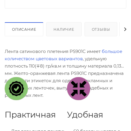
ОПИСАНИЕ
НАЛИЧИЕ
ОТЗЫВЫ
К
Лента сатинового плетения PS901С имеет
большое
количеством цветовых вариантов
, удельную
плотность 110(∓8) гр/кв.м и толщину материала 0,13
мм. Желто-оранжевая лента PS901С предназначена
для печати этикеток для одежды, рекламных и
сувенирных ленточек, выпускных, свадебных и
ритуальных лент.
Практичная
Удобная