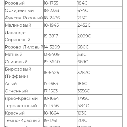
Розовый
18-1755
184С
Орхидейный
18-2333
674С
Фуксия-Розовый
18-2436
215С
Малиновый
18-1945
2452С
Лаванда-
15-3817
2099С
Сиреневый
Розово-Лиловый
14-3209
680С
Мятный
13-5409
331С
Сливовый
19-3640
669С
Бирюзовый
15-5425
3252С
(Тиффани)
Алый
17-1664
186C
Огненный
17-1563
3556С
Ярко-Красный
18-1664
1795С
Терракотовый
17-1446
484С
Красный
18-1664
193C
Темно-Красный
19-1761
201C