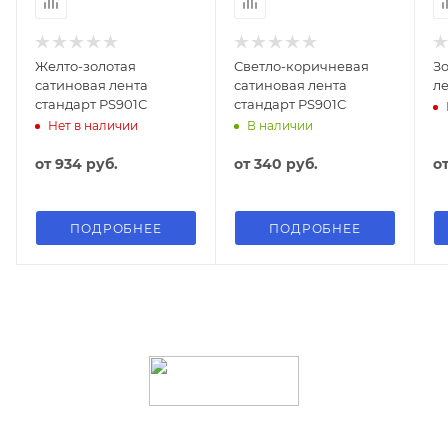
Желто-золотая
Светло-коричневая
Зо
сатиновая лента
сатиновая лента
ле
стандарт PS901С
стандарт PS901С
Нет в наличии
В наличии
от
934 руб.
от
340 руб.
о
ПОДРОБНЕЕ
ПОДРОБНЕЕ