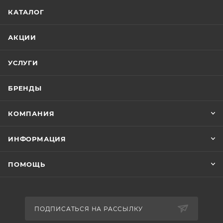
признан не гарантийным.
относительно недорогие, просты в
КАТАЛОГ
обслуживании, имеют компактные
размеры и позволят вам с легкостью
АКЦИИ
осуществлять изготовление этикеток
Устройства промышленного
самостоятельно.
УСЛУГИ
класса
Имеют прочные корпуса,
БРЕНДЫ
выдерживающие значительные
нагрузки, ширина печати до 220 мм,
КОМПАНИЯ
способны напечатать за сутки от 4000
до 35000 этикеток, в зависимости от
ИНФОРМАЦИЯ
размера этикетки, а некоторые
устройства могут работать без
ПОМОЩЬ
остановки. Данные устройства
возможно комплектовать
печатающими головками с качеством
печати 600 dpi.
ПОДПИСАТЬСЯ НА РАССЫЛКУ