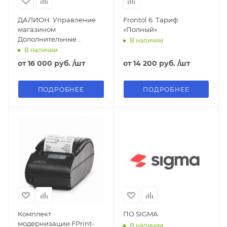
ДАЛИОН: Управление
Frontol 6. Тариф
магазином
«Полный»
Дололнительные
В наличии
лицензии
В наличии
от
16 000 руб.
/шт
от
14 200 руб.
/шт
ПОДРОБНЕЕ
ПОДРОБНЕЕ
Комплект
ПО SIGMA
модернизации FPrint-
В наличии