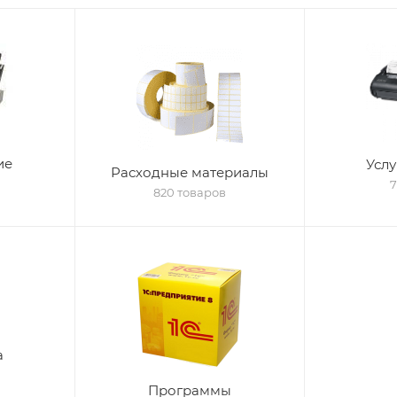
ие
Услу
Расходные материалы
7
820 товаров
а
Программы