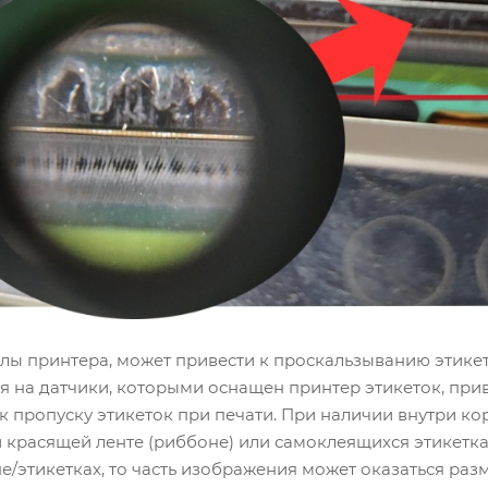
алы принтера, может привести к проскальзыванию этике
ия на датчики, которыми оснащен принтер этикеток, п
 к пропуску этикеток при печати. При наличии внутри ко
красящей ленте (риббоне) или самоклеящихся этикетках,
/этикетках, то часть изображения может оказаться размы