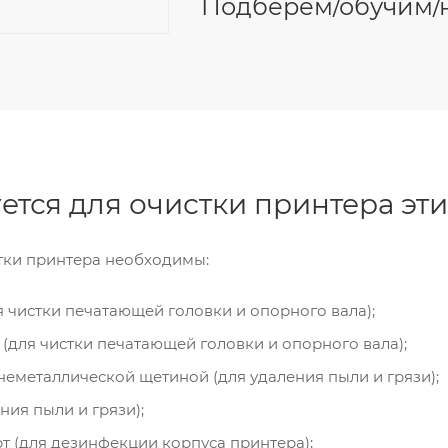
Подберем/обучим/
ется для очистки принтера эти
тки принтера необходимы:
я чистки печатающей головки и опорного вала);
 (для чистки печатающей головки и опорного вала);
неметаллической щетиной (для удаления пыли и грязи);
ния пыли и грязи);
рт (для дезинфекции корпуса принтера);