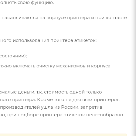
полнять свою функцию.
е накапливаются на корпусе принтера и при контакте
ного использования принтера этикеток:
состоянии);
лжно включать очистку механизмов и корпуса
алые деньги, т.к. стоимость одной только
го принтера. Кроме того не для всех принтеров
х производителей ушла из России, запретив
но, при подборе принтера этикеток целесообразно