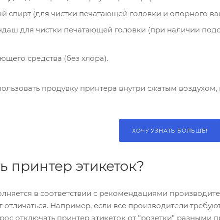
й спирт (для чистки печатающей головки и опорного вал
даш для чистки печатающей головки (при наличии под
ющего средства (без хлора).
ользовать продувку принтера внутри сжатым воздухом, 
ХОЧУ УЗНАТЬ БОЛЬШЕ!
ь принтер этикеток?
олняется в соответствии с рекомендациями производит
т отличаться. Например, если все производители требу
рос отключать принтер этикеток от "розетки" разными