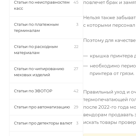
повлечет брак и замя
Статьи по неисправностям
45
касс
Нельзя также забыват
Статьи по платежным
3
с которыми персонал 
терминалам
Поэтому для качеств
Статьи по расходным
22
материалам
крышка принтера до
необходимо период
Статьи по чипированию
27
принтера от грязи.
меховых изделий
Статьи по ЭВОТОР
42
Правильный уход и оч
термопечатающей гол
после 2022-го года м
Статьи про автоматизацию
29
вендорам продавать 
искать товары прове
Статьи про детекторы валют
3