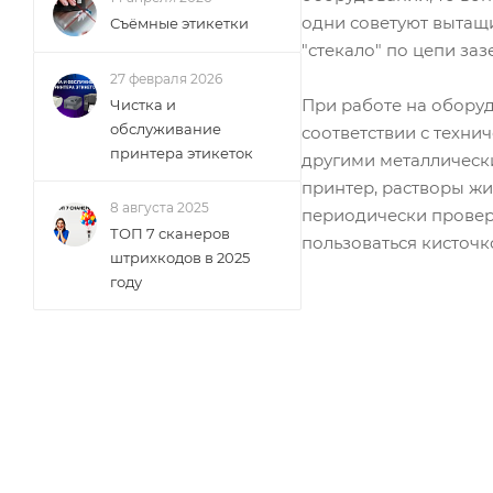
одни советуют вытащит
Съёмные этикетки
"стекало" по цепи заз
27 февраля 2026
При работе на оборуд
Чистка и
обслуживание
соответствии с техни
принтера этикеток
другими металлическ
принтер, растворы жи
8 августа 2025
периодически проверя
ТОП 7 сканеров
пользоваться кисточк
штрихкодов в 2025
году