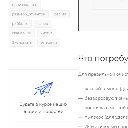
производство
размеры_этикеток
расчёт
риббоны
санер
сканер ШК
чистка
Экономить
этикетки
Что потребу
Для правильной очис
ватный тампон (дл
безворсовую ткань
Будьте в курсе наших
кисточка с мягкой 
акций и новостей
пылесос (для удале
75 % этиловый спи