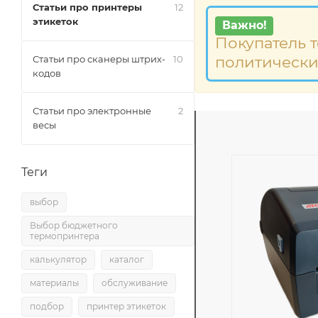
Статьи про принтеры
12
этикеток
Важно!
Покупатель 
политически
Статьи про сканеры штрих-
10
кодов
Статьи про электронные
2
весы
Теги
выбор
Выбор бюджетного
термопринтера
калькулятор
каталог
материалы
обслуживание
подбор
принтер этикеток