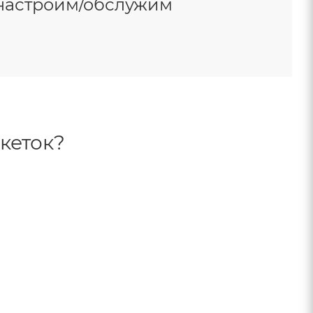
настроим/обслужим
кеток?