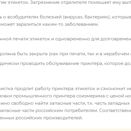
тие этикеток. Загрязнение отделителя помешает ему вы
ь о возбудителях болезней (вирусах, бактериях), которы
может заразиться каким-то заболеванием.
енной печати этикеток и одновременно для долговремен
лжна быть закрыта (как при печати, так и в нерабочем 
ически проводить обслуживание принтера, которое до
истка продлит работу принтера этикеток и сэкономит нем
овки промышленного принтера соизмерима с ценой ново
ожно свободно найти запасные части, т.к. часть западны
запасные части российским потребителям. Соответствен
ренных российских производителей.