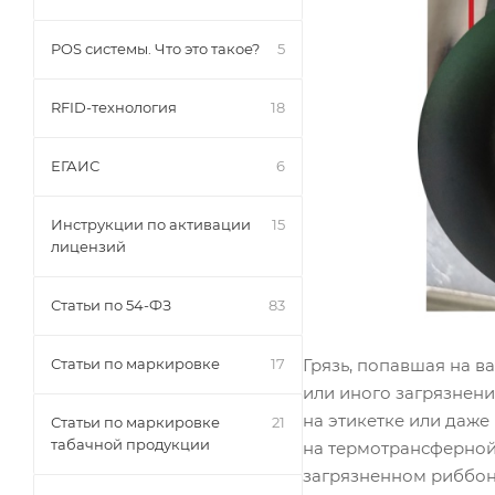
POS системы. Что это такое?
5
RFID-технология
18
ЕГАИС
6
Инструкции по активации
15
лицензий
Статьи по 54-ФЗ
83
Статьи по маркировке
17
Грязь, попавшая на в
или иного загрязнен
на этикетке или даже
Статьи по маркировке
21
табачной продукции
на термотрансферной 
загрязненном риббоне