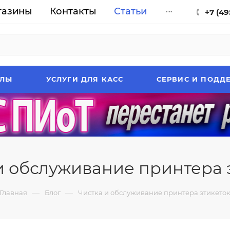
газины
Контакты
Статьи
...
+7 (49
АЛЫ
УСЛУГИ ДЛЯ КАСС
СЕРВИС И ПОДД
и обслуживание принтера 
—
—
Главная
Блог
Чистка и обслуживание принтера этикето