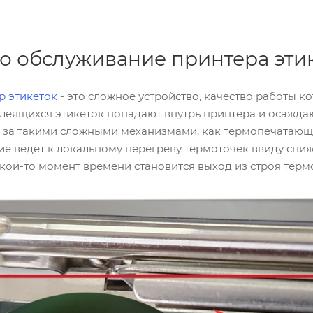
о обслуживание принтера эти
р этикеток
- это сложное устройство, качество работы кот
клеящихся этикеток попадают внутрь принтера и осаждаю
а за такими сложными механизмами, как термопечатающа
ие ведет к локальному перегреву термоточек ввиду сни
акой-то момент времени становится выход из строя тер