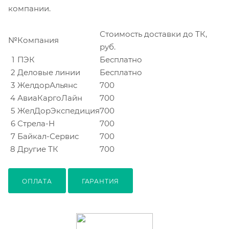
компании.
Стоимость доставки до ТК,
№
Компания
руб.
1
ПЭК
Бесплатно
2
Деловые линии
Бесплатно
3
ЖелдорАльянс
700
4
АвиаКаргоЛайн
700
5
ЖелДорЭкспедиция
700
6
Стрела-Н
700
7
Байкал-Сервис
700
8
Другие ТК
700
ОПЛАТА
ГАРАНТИЯ