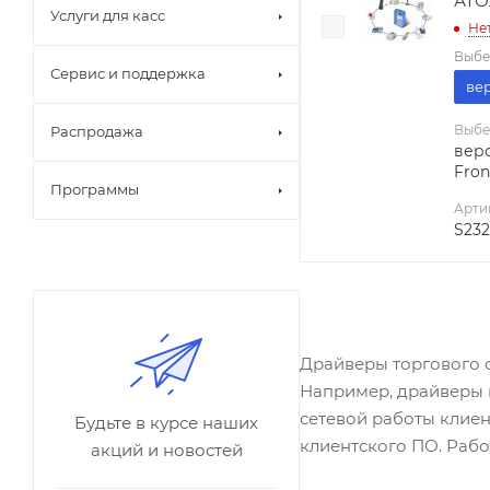
АТО
Услуги для касс
Не
Выбе
Сервис и поддержка
вер
Выбе
Распродажа
верс
Fron
Программы
Арти
S232
Драйверы торгового 
Например, драйверы 
сетевой работы клие
Будьте в курсе наших
клиентского ПО. Рабо
акций и новостей