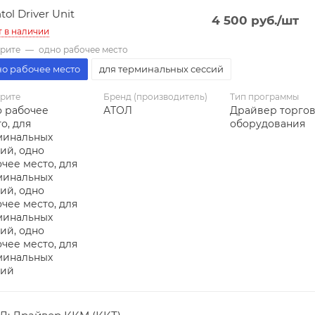
tol Driver Unit
4 500
руб.
/шт
т в наличии
рите
—
одно рабочее место
но рабочее место
для терминальных сессий
рите
Бренд (производитель)
Тип программы
о рабочее
АТОЛ
Драйвер торго
о, для
оборудования
минальных
ий, одно
чее место, для
минальных
ий, одно
чее место, для
минальных
ий, одно
чее место, для
минальных
сий