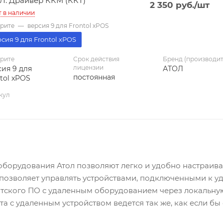
Л: Драйвер ККМ (ККТ)
2 350
руб.
/шт
т в наличии
рите
—
версия 9 для Frontol xPOS
сия 9 для Frontol xPOS
рите
Срок действия
Бренд (производит
лицензии
ия 9 для
АТОЛ
постоянная
tol xPOS
кул
оборудования Атол позволяют легко и удобно настраива
позволяет управлять устройствами, подключенными к уд
нтского ПО с удаленным оборудованием через локальну
та с удаленным устройством ведется так же, как если б