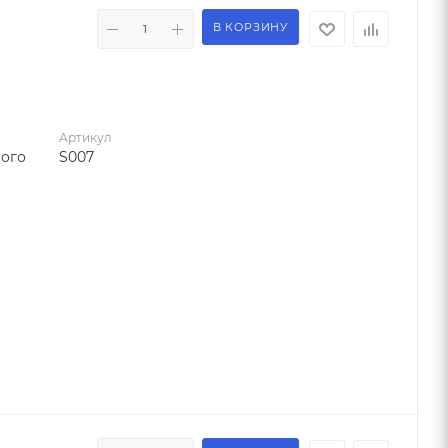
В КОРЗИНУ
Артикул
вого
S007