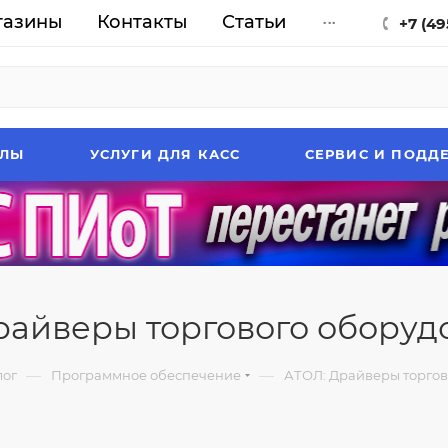
газины
Контакты
Статьи
...
+7 (49
АЛЫ
УСЛУГИ ДЛЯ КАСС
СЕРВИС И ПОДД
райверы торгового оборуд
—
—
лог
Программное обеспечение
АТОЛ: Драйверы торгов