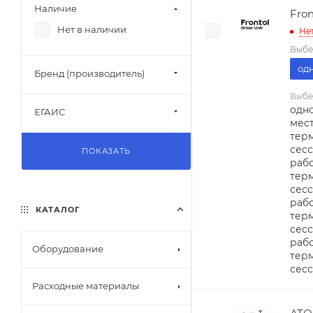
Наличие
Fron
Нет в наличии
Не
Выбе
од
Бренд (производитель)
Выбе
одн
ЕГАИС
мест
тер
сесс
ПОКАЗАТЬ
рабо
тер
сесс
рабо
КАТАЛОГ
тер
сесс
рабо
Оборудование
тер
сес
Расходные материалы