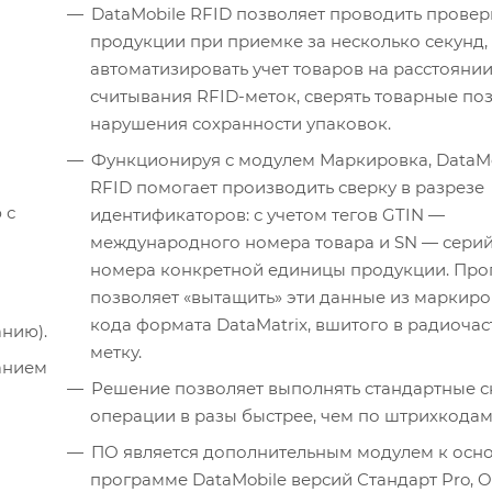
DataMobile RFID позволяет проводить провер
продукции при приемке за несколько секунд,
автоматизировать учет товаров на расстоянии
считывания RFID-меток, сверять товарные по
нарушения сохранности упаковок.
Функционируя с модулем Маркировка, DataMo
RFID помогает производить сверку в разрезе
 с
идентификаторов: с учетом тегов GTIN —
международного номера товара и SN — сери
номера конкретной единицы продукции. Пр
позволяет «вытащить» эти данные из маркир
кода формата DataMatrix, вшитого в радиоча
анию).
метку.
анием
Решение позволяет выполнять стандартные с
операции в разы быстрее, чем по штрихкодам
ПО является дополнительным модулем к осн
программе DataMobile версий Стандарт Pro, On