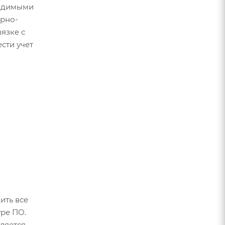
ходимыми
арно-
вязке с
сти учет
ить все
ре ПО.
ляется