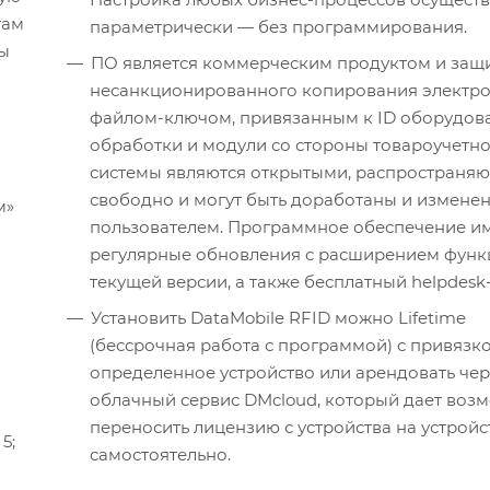
там
параметрически — без программирования.
ы
ПО является коммерческим продуктом и защ
несанкционированного копирования электр
файлом-ключом, привязанным к ID оборудова
обработки и модули со стороны товароучетн
системы являются открытыми, распространяю
свободно и могут быть доработаны и измене
пользователем. Программное обеспечение и
регулярные обновления с расширением функ
текущей версии, а также бесплатный helpdesk
Установить DataMobile RFID можно Lifetime
(бессрочная работа с программой) с привязк
определенное устройство или арендовать чер
облачный сервис DMcloud, который дает воз
переносить лицензию с устройства на устройс
5;
самостоятельно.