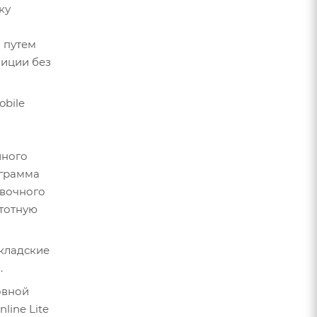
ку
 путем
зиции без
bile
йного
ограмма
овочного
стотную
кладские
.
овной
line Lite