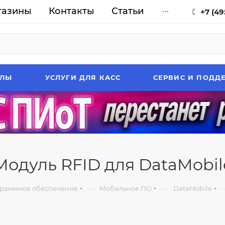
газины
Контакты
Статьи
...
+7 (49
АЛЫ
УСЛУГИ ДЛЯ КАСС
СЕРВИС И ПОДД
Модуль RFID для DataMobil
—
—
раммное обеспечение
Мобильное ПО
DataMobile