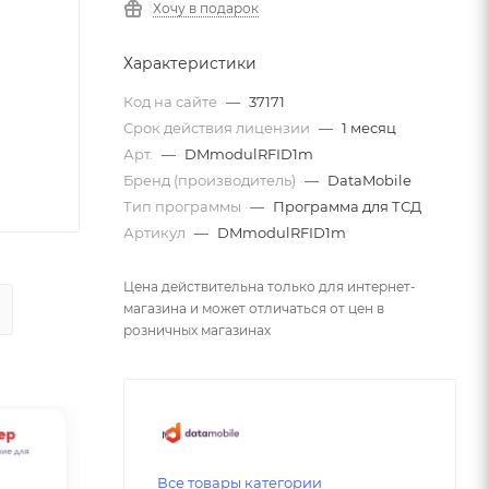
Хочу в подарок
Характеристики
Код на сайте
—
37171
Срок действия лицензии
—
1 месяц
Арт.
—
DMmodulRFID1m
Бренд (производитель)
—
DataMobile
Тип программы
—
Программа для ТСД
Артикул
—
DMmodulRFID1m
Цена действительна только для интернет-
магазина и может отличаться от цен в
розничных магазинах
Все товары категории