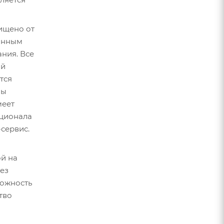
ищено от
онным
ния. Все
ой
тся
ны
меет
ционала
-сервис.
ой на
ез
можность
тво