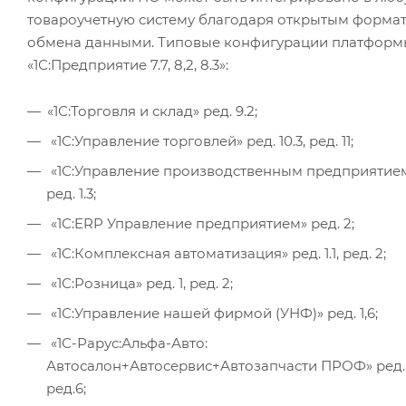
товароучетную систему благодаря открытым форма
обмена данными. Типовые конфигурации платформ
«1С:Предприятие 7.7, 8,2, 8.3»:
«1С:Торговля и склад» ред. 9.2;
«1С:Управление торговлей» ред. 10.3, ред. 11;
«1С:Управление производственным предприятием»
ред. 1.3;
«1С:ERP Управление предприятием» ред. 2;
«1С:Комплексная автоматизация» ред. 1.1, ред. 2;
«1С:Розница» ред. 1, ред. 2;
«1С:Управление нашей фирмой (УНФ)» ред. 1,6;
«1С-Рарус:Альфа-Авто:
Автосалон+Автосервис+Автозапчасти ПРОФ» ред. 
ред.6;