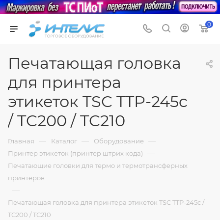
0
Печатающая головка
для принтера
этикеток TSC TTP-245c
/ TC200 / TC210
—
—
—
Главная
Каталог
Оборудование
—
Принтер этикеток (принтер штрих кода)
Печатающие головки для термо и термотрансферных
принтеров
—
Печатающая головка для принтера этикеток TSC TTP-245c /
TC200 / TC210