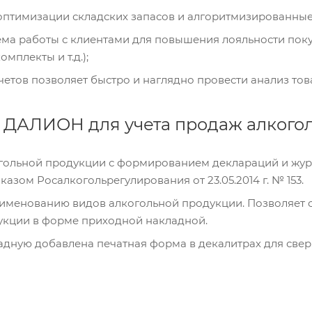
оптимизации складских запасов и алгоритмизированные
ма работы с клиентами для повышения лояльности поку
омплекты и т.д.);
етов позволяет быстро и наглядно провести анализ то
 ДАЛИОН для учета продаж алкого
огольной продукции с формированием деклараций и жур
казом Росалкогольрегулирования от 23.05.2014 г. № 153.
аименованию видов алкогольной продукции. Позволяет о
укции в форме приходной накладной.
адную добавлена печатная форма в декалитрах для све