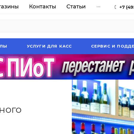
газины
Контакты
Статьи
...
+7 (49
АЛЫ
УСЛУГИ ДЛЯ КАСС
СЕРВИС И ПОДД
ного