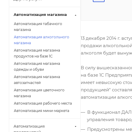
Автоматизация магазина
Автоматизация табачного
магазина
Автоматизация алкогольного
13 декабря 2014 г. вс
магазина
продажи алкогольной
Автоматизация магазина
алкоголя будет вынуж
продуктов на базе 1С
Автоматизация магазина
В силу вышесказанно
одежды и обуви
на базе 1С Предприя
Автоматизация магазина
имеет невысокую стои
автозапчастей
продукцией" составля
Автоматизация цветочного
магазина
автоматизации алкого
Автоматизация рабочего места
Автоматизация мини-маркета
В функционал ДАЛ
управления товар
Автоматизация
Предусмотрены ме
предприятий