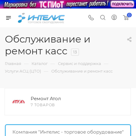
0
Обслуживание и
ремонт касс
13
—
—
—
Главная
Каталог
Сервис и поддержка
—
Услуги АСЦ (ЦТО)
Обслуживание и ремонт касс
Ремонт Атол
7 ТОВАРОВ
Компания "Интелис - торговое оборудование"