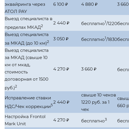
эквайринга через
6 100 ₽
4 880 ₽
3 660
АТОЛ PAY
Выезд специалиста в
1
2 440 ₽
бесплатно
/1220
бесп
2
пределах МКАД
Выезд специалиста
1
3 050 ₽
бесплатно
/1830
бесп
2
за МКАД (до 10 км)
Выезд специалиста
за МКАД (свыше 10
км от мкад,
4 270 ₽
3 660 ₽
бесп
стоимость
договорная от 1500
2
руб.)
свыше 10 чеков
Исправление ставки
свыш
2 440 ₽
1220 руб. за 1
5
660 р
НДС/Чек коррекции
чек
Настройка Frontol
4 270 ₽
3
бесплатно
бесп
Mark Unit