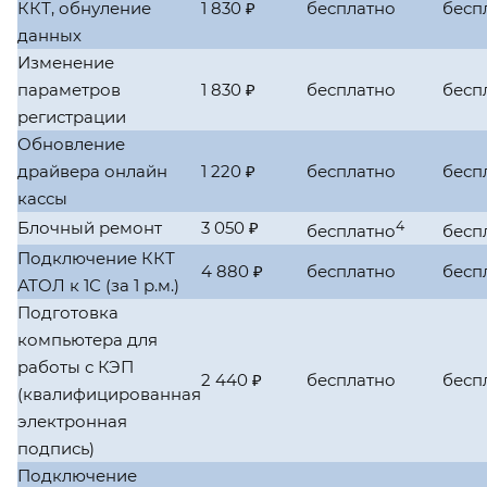
ККТ, обнуление
1 830 ₽
бесплатно
бесп
данных
Изменение
параметров
1 830 ₽
бесплатно
бесп
регистрации
Обновление
драйвера онлайн
1 220 ₽
бесплатно
бесп
кассы
Блочный ремонт
3 050 ₽
4
бесплатно
бесп
Подключение ККТ
4 880 ₽
бесплатно
бесп
АТОЛ к 1С (за 1 р.м.)
Подготовка
компьютера для
работы с КЭП
2 440 ₽
бесплатно
бесп
(квалифицированная
электронная
подпись)
Подключение