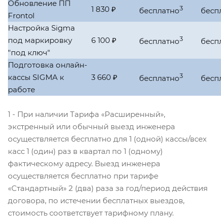
Обновление ПП
1 830 ₽
3
бесплатно
бесп
Frontol
Настройка Sigma
3
под маркировку
6 100 ₽
бесплатно
бесп
"под ключ"
Подготовка онлайн-
3
кассы SIGMA к
3 660 ₽
бесплатно
бесп
работе
1 - При наличии Тарифа «Расширенный»,
экстренный или обычный выезд инженера
осуществляется бесплатно для 1 (одной) кассы/всех
касс 1 (один) раз в квартал по 1 (одному)
фактическому адресу. Выезд инженера
осуществляется бесплатно при тарифе
«Стандартный» 2 (два) раза за год/период действия
договора, по истечении бесплатных выездов,
стоимость соответствует тарифному плану.