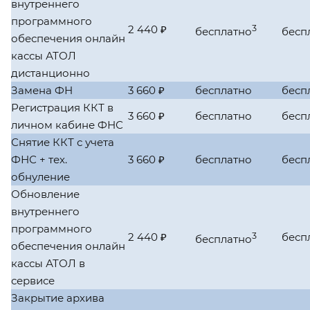
внутреннего
программного
2 440 ₽
3
бесплатно
бесп
обеспечения онлайн
кассы АТОЛ
дистанционно
Замена ФН
3 660 ₽
бесплатно
бесп
Регистрация ККТ в
3 660 ₽
бесплатно
бесп
личном кабине ФНС
Снятие ККТ с учета
ФНС + тех.
3 660 ₽
бесплатно
бесп
обнуление
Обновление
внутреннего
программного
2 440 ₽
3
бесп
бесплатно
обеспечения онлайн
кассы АТОЛ в
сервисе
Закрытие архива