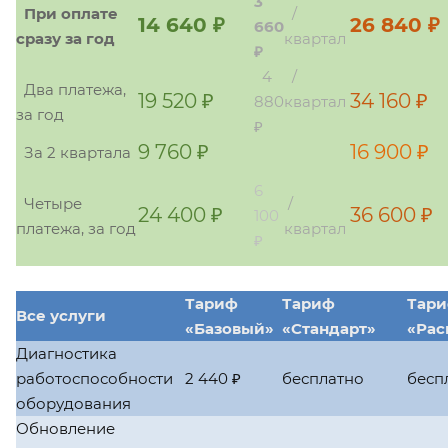
3
При оплате
/
14 640 ₽
26 840 ₽
660
сразу за год
квартал
₽
4
/
Два платежа,
19 520 ₽
34 160 ₽
880
квартал
за год
₽
9 760 ₽
16 900 ₽
За 2 квартала
6
Четыре
/
24 400 ₽
36 600 ₽
100
платежа, за год
квартал
₽
Тариф
Тариф
Тар
Все услуги
«Базовый»
«Стандарт»
«Ра
Диагностика
работоспособности
2 440 ₽
бесплатно
бесп
оборудования
Обновление