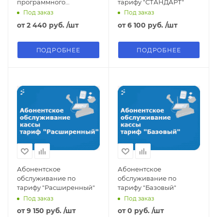
программного
тарифу "СТАНДАРТ"
обеспечения онлайн
Под заказ
Под заказ
кассы Атол
от
2 440 руб.
/шт
от
6 100 руб.
/шт
ПОДРОБНЕЕ
ПОДРОБНЕЕ
Абонентское
Абонентское
обслуживание по
обслуживание по
тарифу "Расширенный"
тарифу "Базовый"
Под заказ
Под заказ
от
9 150 руб.
/шт
от
0 руб.
/шт