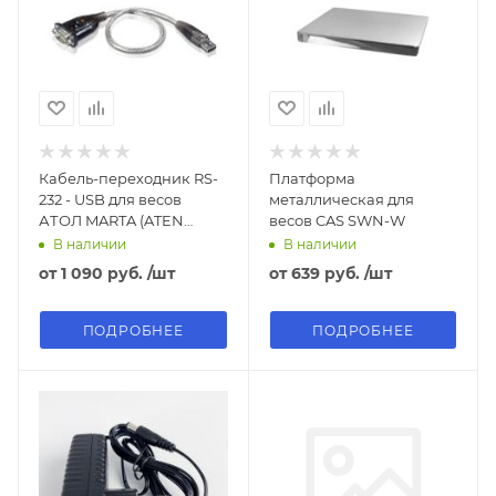
Кабель-переходник RS-
Платформа
232 - USB для весов
металлическая для
АТОЛ MARTA (ATEN
весов CAS SWN-W
UC232A / UC232A-AT)
В наличии
В наличии
от
1 090 руб.
/шт
от
639 руб.
/шт
ПОДРОБНЕЕ
ПОДРОБНЕЕ