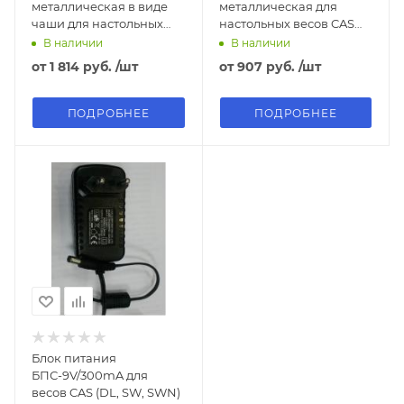
металлическая в виде
металлическая для
чаши для настольных
настольных весов CAS
весов CAS SW
SW
В наличии
В наличии
от
1 814 руб.
/шт
от
907 руб.
/шт
ПОДРОБНЕЕ
ПОДРОБНЕЕ
Блок питания
БПС-9V/300mA для
весов CAS (DL, SW, SWN)