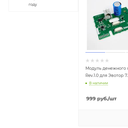
году
Модуль денежного
Rev.1.0 для Эвотор 7.
В наличии
999
руб.
/шт