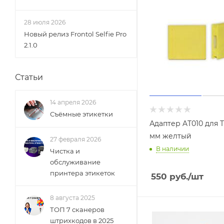
28 июля 2026
Новый релиз Frontol Selfie Pro
2.1.0
Статьи
14 апреля 2026
Съёмные этикетки
Адаптер AT010 для T
мм желтый
27 февраля 2026
В наличии
Чистка и
обслуживание
принтера этикеток
550
руб.
/шт
8 августа 2025
ТОП 7 сканеров
штрихкодов в 2025