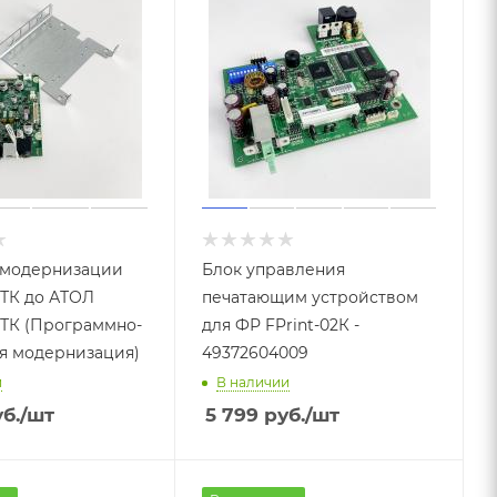
 модернизации
Блок управления
ПТК до АТОЛ
печатающим устройством
ПТК (Программно-
для ФР FPrint-02К -
я модернизация)
49372604009
и
В наличии
б.
/шт
5 799
руб.
/шт