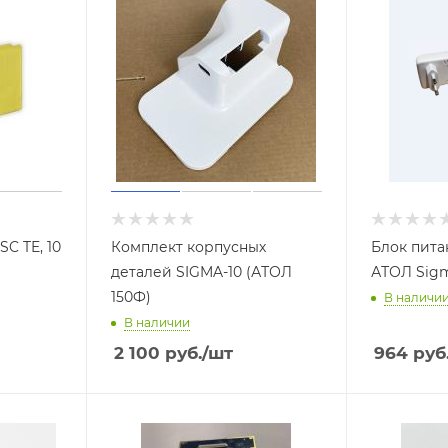
SC TE, 10
Комплект корпусных
Блок пита
деталей SIGMA-10 (АТОЛ
АТОЛ Sig
150Ф)
В наличи
В наличии
2 100
руб.
/шт
964
руб