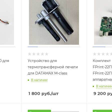
0 для
Устройство для
Комплект
термотрансферной печати
FPrint-22
для DATAMAX M-class
FPrint-22
аппаратна
В наличии
В наличи
1 800
руб.
/шт
9 200
ру