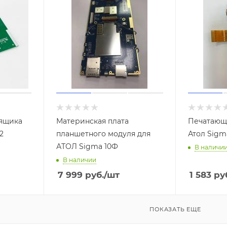
 ящика
Материнская плата
Печатающ
2
планшетного модуля для
Атол Sigm
АТОЛ Sigma 10Ф
В наличи
В наличии
7 999
руб.
/шт
1 583
руб
ПОКАЗАТЬ ЕЩЕ