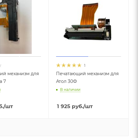
1
ий механизм для
Печатающий механизм для
a 7
Атол 30Ф
и
В наличии
.
/шт
1 925
руб.
/шт