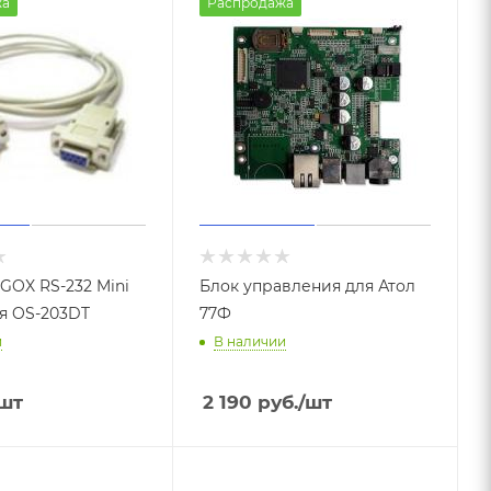
жа
Распродажа
GOX RS-232 Mini
Блок управления для Атол
я OS-203DT
77Ф
и
В наличии
шт
2 190
руб.
/шт