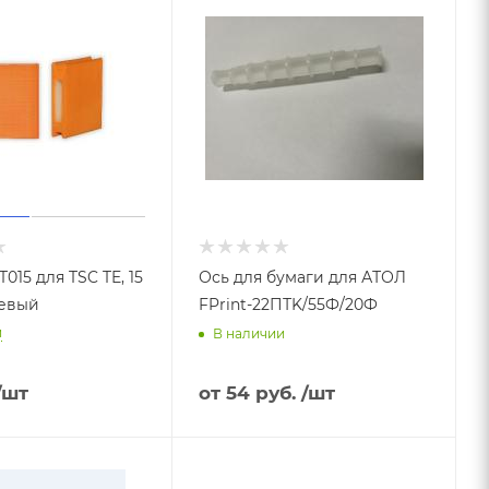
015 для TSC TE, 15
Ось для бумаги для АТОЛ
евый
FPrint-22ПТK/55Ф/20Ф
и
В наличии
/шт
от
54 руб.
/шт