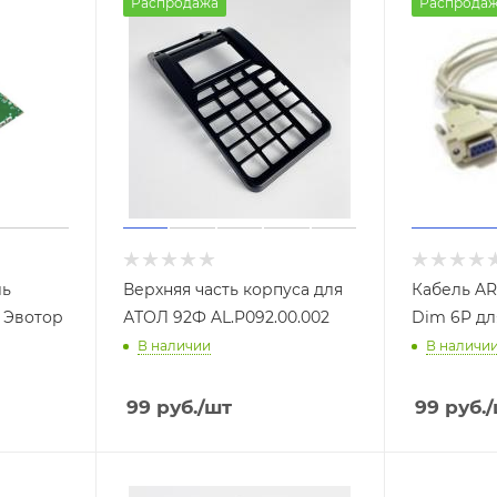
Распродажа
Распрода
ль
Верхняя часть корпуса для
Кабель AR
 Эвотор
АТОЛ 92Ф AL.P092.00.002
Dim 6P дл
В наличии
В наличи
99
руб.
/шт
99
руб.
/