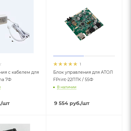
1
ния с кабелем для
Блок управления для АТОЛ
ma 7Ф
FPrint-22ПТК / 55Ф
и
В наличии
.
/шт
9 554
руб.
/шт