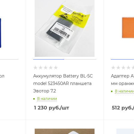
ол
Аккумулятор Battery BL-5C
Адаптер AT
model 523450AR планшета
мм оранж
Эвотор 7.2
В наличи
В наличии
1 230
руб.
/шт
512
руб.