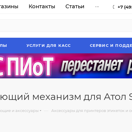
газины
Контакты
Статьи
...
+7 (49
АЛЫ
УСЛУГИ ДЛЯ КАСС
СЕРВИС И ПОДД
ющий механизм для Атол 
—
ющие и аксессуары
Аксессуары для принтеров этикеток и о