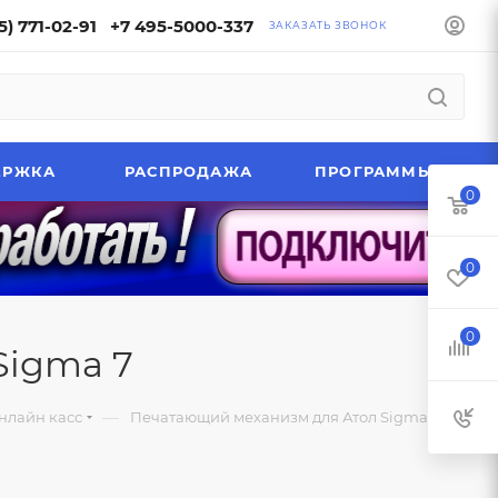
5) 771-02-91
+7 495-5000-337
ЗАКАЗАТЬ ЗВОНОК
ЕРЖКА
РАСПРОДАЖА
ПРОГРАММЫ
0
0
0
Sigma 7
—
нлайн касс
Печатающий механизм для Атол Sigma 7