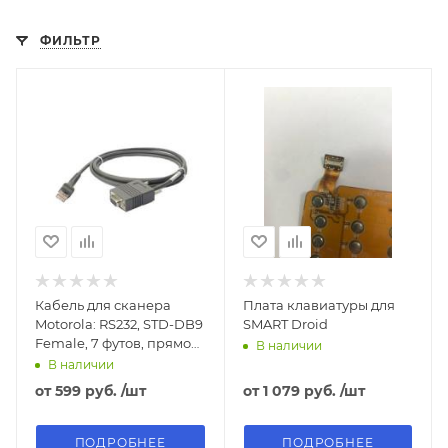
ФИЛЬТР
Кабель для сканера
Плата клавиатуры для
Motorola: RS232, STD-DB9
SMART Droid
Female, 7 футов, прямой,
В наличии
CBA-R01-S07PAR
В наличии
от
599 руб.
/шт
от
1 079 руб.
/шт
ПОДРОБНЕЕ
ПОДРОБНЕЕ