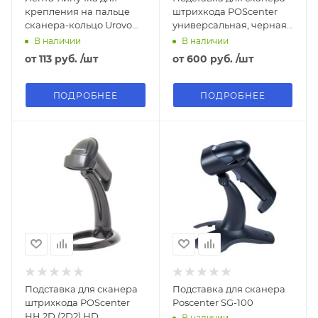
крепления на пальце
штрихкода POScenter
сканера-кольцо Urovo
универсальная, черная
R70/R71
(SG-10C/SG-30C/SG-
В наличии
В наличии
100C/SG-110-BT/HH 2D2
от
113 руб.
/шт
от
600 руб.
/шт
HD/2D BT)
ПОДРОБНЕЕ
ПОДРОБНЕЕ
Подставка для сканера
Подставка для сканера
штрихкода POScenter
Poscenter SG-100
HH 2D (2D2) HD
В наличии