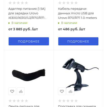
Адаптер питания (1.5А)
Кабель передачи
для зарядки Urovo
данных micro USB для
i6300/i6310/U2/R70/R71
Urovo R70/R71 1.0 meters
через USB кабель
В наличии
В наличии
от
3 885 руб.
/шт
от
486 руб.
/шт
ПОДРОБНЕЕ
ПОДРОБНЕЕ
Лента-липучка для
Подставка для сканера