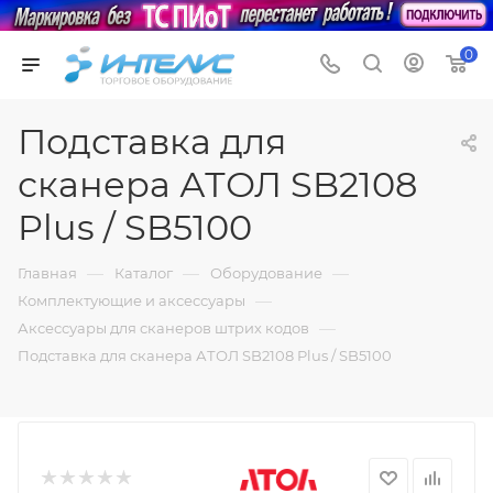
0
Подставка для
сканера АТОЛ SB2108
Plus / SB5100
—
—
—
Главная
Каталог
Оборудование
—
Комплектующие и аксессуары
—
Аксессуары для сканеров штрих кодов
Подставка для сканера АТОЛ SB2108 Plus / SB5100