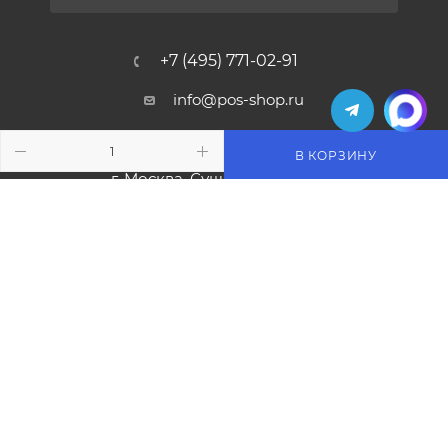
+7 (495) 771-02-91
info@pos-shop.ru
Магазин Интелис торговое
В КОРЗИНУ
оборудование
г. Москва, Сущевский вал, д. 5с1А'
2004 - 2026 © Интелис - Торговое Оборудование
магазин онлайн касс и торгового оборудования.