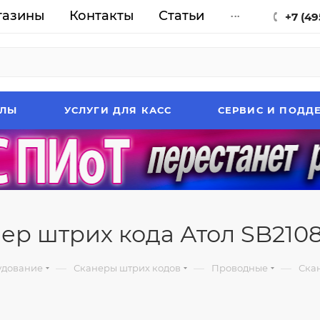
газины
Контакты
Статьи
...
+7 (49
АЛЫ
УСЛУГИ ДЛЯ КАСС
СЕРВИС И ПОДД
ер штрих кода Атол SB2108
—
—
—
удование
Сканеры штрих кодов
Проводные
Скан