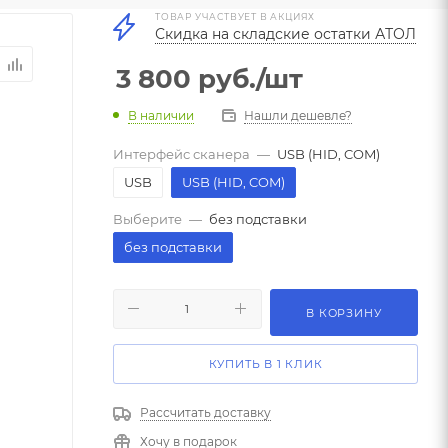
ТОВАР УЧАСТВУЕТ В АКЦИЯХ
Скидка на складские остатки АТОЛ
3 800
руб.
/шт
В наличии
Нашли дешевле?
Интерфейс сканера
—
USB (HID, COM)
USB
USB (HID, COM)
Выберите
—
без подставки
без подставки
В КОРЗИНУ
КУПИТЬ В 1 КЛИК
Рассчитать доставку
Хочу в подарок