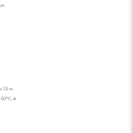
ы.
1,5 м.
50°С, в