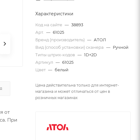
Характеристики
Код на сайте
—
38893
Арт.
—
61025
Бренд (производитель)
—
АТОЛ
Вид (способ установки) сканера
—
Ручной
Типы штрих-кодов
—
1D+2D
Артикул
—
61025
Цвет
—
белый
Цена действительна только для интернет-
Я
магазина и может отличаться от цен в
розничных магазинах
я от
са. При