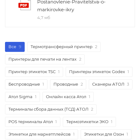
Postanovlenie-Pravitelstva-o-
markirovke-ikry
4,7 мб
Все
9
Термотрансферный принтер
2
Принтеры для печати на лентах
2
Принтер этикеток TSC
1
Принтеры этикеток Godex
1
Беспроводные
1
Проводные
2
Сканеры АТОЛ
3
Атол Sigma
1
Онлайн касса Атол
1
Терминалы сбора данных (ТСД) АТОЛ
2
POS терминалы Атол
1
Термоэтикетки ЭКО
1
Этикетки для маркетплейсов
1
Этикетки для Озон
1