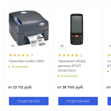
7
2
Принтер Godex G500
Терминал сбора
С
данных АТОЛ
АТ
В наличии
Smart.Slim
В наличии
от
23 712 руб.
от
38 700 руб.
о
ПОДРОБНЕЕ
ПОДРОБНЕЕ