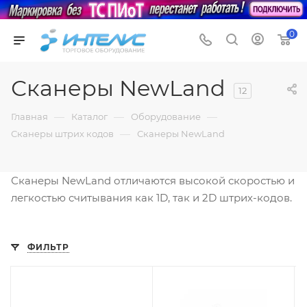
0
Сканеры NewLand
12
—
—
—
Главная
Каталог
Оборудование
—
Сканеры штрих кодов
Сканеры NewLand
Сканеры NewLand отличаются высокой скоростью и
легкостью считывания как 1D, так и 2D штрих-кодов.
ФИЛЬТР