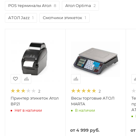
POS терминалы Атол
8
Атол Optima
2
АТОЛ Jazz
1
Смотчики этикеток
1
2
2
Принтер этикеток Атол
Весы торговые АТОЛ
Т
BP21
MARTA
п
А
Нет в наличии
В наличии
от
4 999 руб.
о