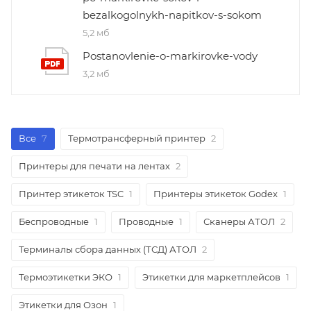
bezalkogolnykh-napitkov-s-sokom
5,2 мб
Postanovlenie-o-markirovke-vody
3,2 мб
Все
7
Термотрансферный принтер
2
Принтеры для печати на лентах
2
Принтер этикеток TSC
1
Принтеры этикеток Godex
1
Беспроводные
1
Проводные
1
Сканеры АТОЛ
2
Терминалы сбора данных (ТСД) АТОЛ
2
Термоэтикетки ЭКО
1
Этикетки для маркетплейсов
1
Этикетки для Озон
1