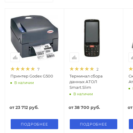
7
2
Принтер Godex G500
Терминал сбора
С
данных АТОЛ
Ат
В наличии
Smart.Slim
В наличии
от
23 712 руб.
от
38 700 руб.
о
ПОДРОБНЕЕ
ПОДРОБНЕЕ