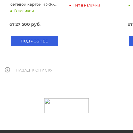
сетевой картой и ЖК-
Нет в наличии
дисплеем
В наличии
от
27 500 руб.
о
ПОДРОБНЕЕ
НАЗАД К СПИСКУ