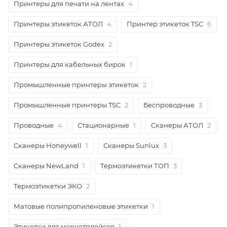
Принтеры для печати на лентах
4
Принтеры этикеток АТОЛ
4
Принтер этикеток TSC
6
Принтеры этикеток Godex
2
Принтеры для кабельных бирок
1
Промышленные принтеры этикеток
2
Промышленные принтеры TSC
2
Беспроводные
3
Проводные
4
Стационарные
1
Сканеры АТОЛ
2
Сканеры Honeywell
1
Сканеры Sunlux
3
Сканеры NewLand
1
Термоэтикетки ТОП
3
Термоэтикетки ЭКО
2
Матовые полипропиленовые этикетки
1
Этикетки для маркетплейсов
1