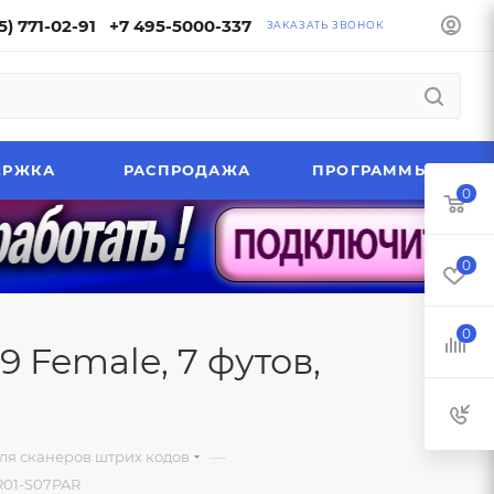
5) 771-02-91
+7 495-5000-337
ЗАКАЗАТЬ ЗВОНОК
ЕРЖКА
РАСПРОДАЖА
ПРОГРАММЫ
0
0
0
 Female, 7 футов,
—
ля сканеров штрих кодов
-R01-S07PAR