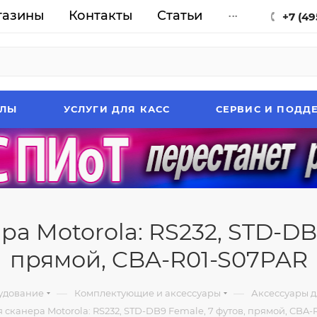
газины
Контакты
Статьи
...
+7 (49
АЛЫ
УСЛУГИ ДЛЯ КАСС
СЕРВИС И ПОДД
ра Motorola: RS232, STD-DB9
прямой, CBA-R01-S07PAR
—
—
удование
Комплектующие и аксессуары
Аксессуары д
 сканера Motorola: RS232, STD-DB9 Female, 7 футов, прямой, CBA