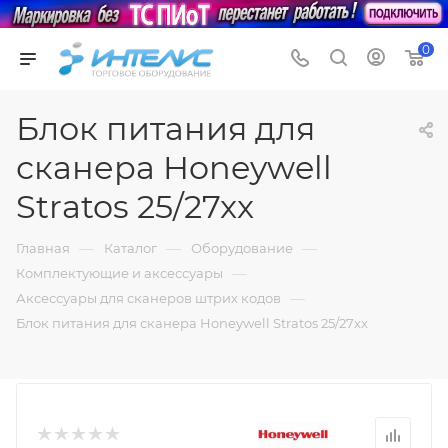
0
Блок питания для
сканера Honeywell
Stratos 25/27xx
—
—
—
Главная
Каталог
Оборудование
—
Комплектующие и аксессуары
—
Аксессуары для сканеров штрих кодов
Блок питания для сканера Honeywell Stratos 25/27xx