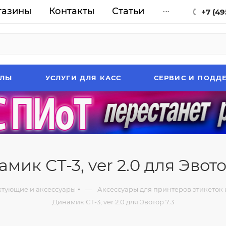
газины
Контакты
Статьи
...
+7 (49
АЛЫ
УСЛУГИ ДЛЯ КАСС
СЕРВИС И ПОДД
мик СТ-3, ver 2.0 для Эвото
—
тующие и аксессуары
Аксессуары для принтеров этикеток 
Динамик СТ-3, ver 2.0 для Эвотор 7.3