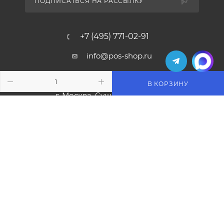
ПОДПИСАТЬСЯ НА РАССЫЛКУ
+7 (495) 771-02-91
info@pos-shop.ru
Магазин Интелис торговое
В КОРЗИНУ
оборудование
г. Москва, Сущевский вал, д. 5с1А'
2004 - 2026 © Интелис - Торговое Оборудование
магазин онлайн касс и торгового оборудования.