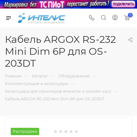
0
Кабель ARGOX RS-232
Mini Dim 6P для OS-
203DT
—
—
—
Главная
Каталог
Оборудование
—
Комплектующие и аксессуары
—
Аксессуары для принтеров этикеток и онлайн касс
Кабель ARGOX RS-232 Mini Dim 6P для OS-203DT
Распродажа