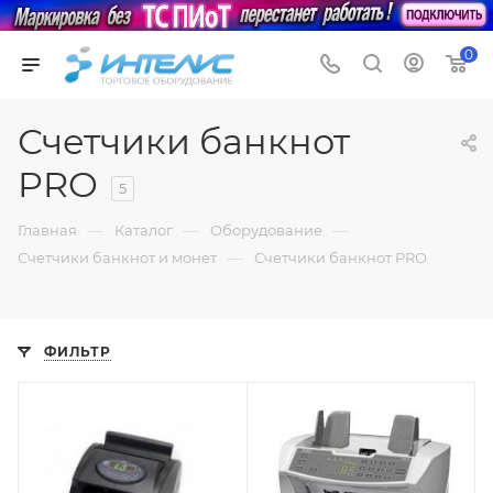
0
Счетчики банкнот
PRO
5
—
—
—
Главная
Каталог
Оборудование
—
Счетчики банкнот и монет
Счетчики банкнот PRO
ФИЛЬТР