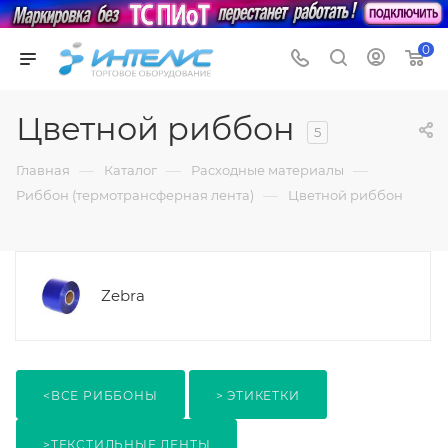
0
Цветной риббон
5
—
—
—
Главная
Каталог
Расходные материалы
—
Риббон (термотрансферная лента)
Цветной риббон
Zebra
<ВСЕ РИББОНЫ
> ЭТИКЕТКИ
>ТЕКСТИЛЬНЫЕ ЛЕНТЫ