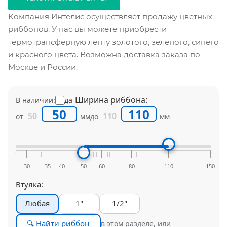
Компания Интелис осуществляет продажу цветных
риббонов. У нас вы можете приобрести
термотрансферную ленту золотого, зеленого, синего
и красного цвета. Возможна доставка заказа по
Москве и России.
Ширина риббона:
В наличии:
да
50
110
от
мм
до
мм
30
35
40
50
60
80
110
150
Втулка:
Любая
1"
1/2"
🔍 Найти риббон
в этом разделе, или