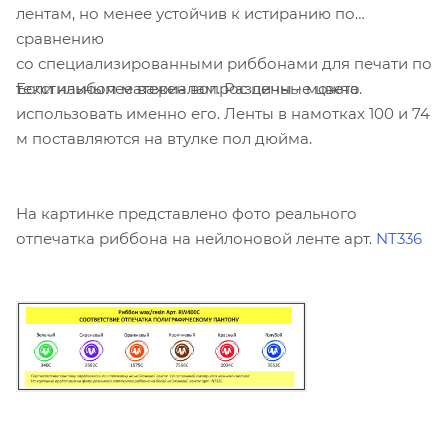
лентам, но менее устойчив к истиранию по
сравнению
со специализированными риббонами для печати по
Если наиболее важен вопрос цены - можно
текстильным материалам. Различные цвета.
использовать именно его. Ленты в намотках 100 и 74
м поставляются на втулке пол дюйма.
На картинке представлено фото реального
отпечатка риббона на нейлоновой ленте арт.
NT336