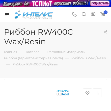
0
Риббон RW400C
Wax/Resin
—
—
—
Главная
Каталог
Расходные материалы
—
Риббон (термотрансферная лента)
Риббоны Wax / Resin
—
Риббон RW400C Wax/Resin