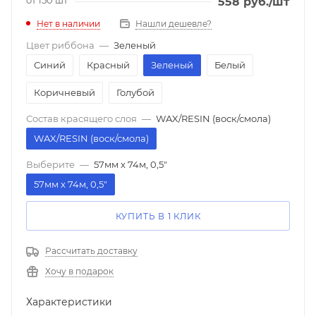
558
руб.
/шт
Нет в наличии
Нашли дешевле?
Цвет риббона
—
Зеленый
Синий
Красный
Зеленый
Белый
Коричневый
Голубой
Состав красящего слоя
—
WAX/RESIN (воск/смола)
WAX/RESIN (воск/смола)
Выберите
—
57мм x 74м, 0,5"
57мм x 74м, 0,5"
КУПИТЬ В 1 КЛИК
Рассчитать доставку
Хочу в подарок
Характеристики