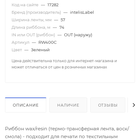
Код на сайте
—
17282
Бренд (производитель)
—
intelisLabel
Ширина ленты, мм
—
57
Длина риббона, м
—
74
IN или OUT (риббон)
—
OUT (наружу)
Артикул
—
RW400C
Цвет
—
Зеленый
Цена действительна только для интернет-магазина и
может отличаться от цен в розничных магазинах
ОПИСАНИЕ
НАЛИЧИЕ
ОТЗЫВЫ
К
Риббон wax/resin (термо-трансферная лента, воск/
смола) - подходит для печати по текстильным