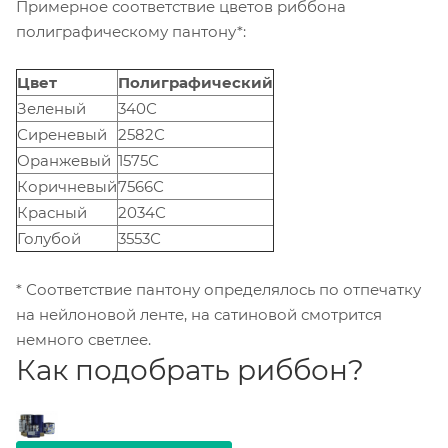
Примерное соответствие цветов риббона
полиграфическому пантону*:
Цвет
Полиграфический
Зеленый
340С
Сиреневый
2582С
Оранжевый
1575С
Коричневый
7566С
Красный
2034С
Голубой
3553С
* Соответствие пантону определялось по отпечатку
на нейлоновой ленте, на сатиновой смотрится
немного светлее.
Как подобрать риббон?