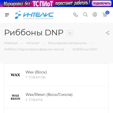
0
Риббоны DNP
12
—
—
—
Главная
Каталог
Расходные материалы
—
Риббон (термотрансферная лента)
Риббоны DNP
Wax (Воск)
7 ТОВАРОВ
Wax/Resin (Воск/Смола)
2 ТОВАРА