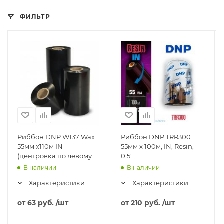
ФИЛЬТР
Риббон DNP W137 Wax
Риббон DNP TRR300
55мм x110м IN
55мм x 100м, IN, Resin,
(центровка по левому
0.5"
краю)
В наличии
В наличии
Характеристики
Характеристики
от
63 руб.
/шт
от
210 руб.
/шт