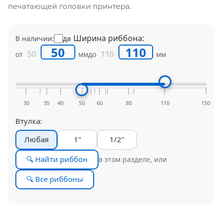
печатающей головки принтера.
Ширина риббона:
В наличии:
да
50
110
от
мм
до
мм
30
35
40
50
60
80
110
150
Втулка:
Любая
1"
1/2"
🔍 Найти риббон
в этом разделе, или
🔍 Все риббоны