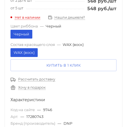
от 2 до 4 шт
568
руб.
/шт
от 5 шт
548
руб.
/шт
Нет в наличии
Нашли дешевле?
Цвет риббона
—
Черный
Черный
Состав красящего слоя
—
WAX (воск)
WAX (воск)
КУПИТЬ В 1 КЛИК
Рассчитать доставку
Хочу в подарок
Характеристики
Код на сайте
—
9746
Арт.
—
17280743
Бренд (производитель)
—
DNP