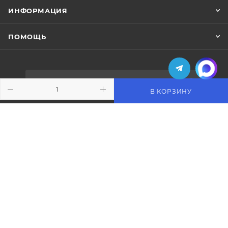
ИНФОРМАЦИЯ
ПОМОЩЬ
ПОДПИСАТЬСЯ НА РАССЫЛКУ
В КОРЗИНУ
+7 (495) 771-02-91
info@pos-shop.ru
Магазин Интелис торговое
оборудование
г. Москва, Сущевский вал, д. 5с1А'
2004 - 2026 © Интелис - Торговое Оборудование