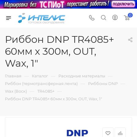
0
Риббон DNP TR4085+
60мм x 300м, OUT,
Wax, 1"
—
—
—
Главная
Каталог
Расходные материалы
—
—
Риббон (термотрансферная лента)
Риббоны DNP
—
—
Wax (Воск)
TR4085+
Риббон DNP TR4085+ 60мм x 300м, OUT, Wax, 1"