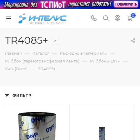
0
TR4085+
4
—
—
—
Главная
Каталог
Расходные материалы
—
—
Риббон (термотрансферная лента)
Риббоны DNP
—
Wax (Воск)
TR4085+
ФИЛЬТР