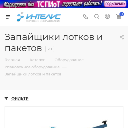
0
Запайщики лотков и
пакетов
20
—
—
—
Главная
Каталог
Оборудование
—
Упаковочное оборудование
Запайщики лотков и пакетов
ФИЛЬТР