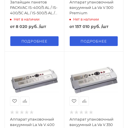
Запайщик пакетов
Аппарат упаковочный
PACKVAC IS-400/5 AL / IS-
вакуумный La.Va V.500
400/5C AL / IS-500/5 AL /
Premium
IS-500/5C AL
Нет в наличии
Нет в наличии
от
8 020 руб.
/шт
от
157 010 руб.
/шт
ПОДРОБНЕЕ
ПОДРОБНЕЕ
Аппарат упаковочный
Аппарат упаковочный
вакуумный La.Va V.400
вакуумный La.Va V.350