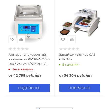
Аппарат упаковочный
Запайщик лотков CAS
вакуумный PACKVAC VM-
СТР 320
250 / VM-260 / VM-300 /
В наличии
VM-350 / VM-400
Нет в наличии
от
42 798 руб.
/шт
от
54 304 руб.
/шт
ПОДРОБНЕЕ
ПОДРОБНЕЕ