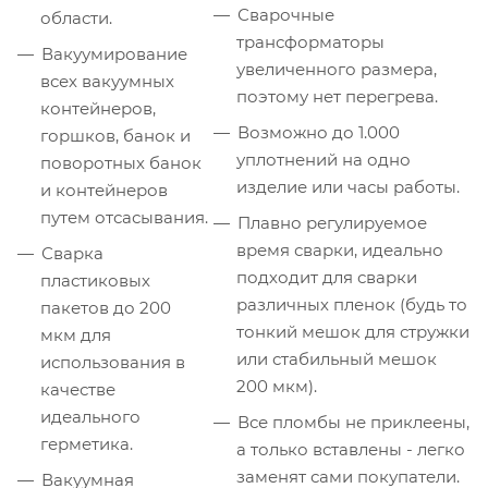
Сварочные
области.
трансформаторы
Вакуумирование
увеличенного размера,
всех вакуумных
поэтому нет перегрева.
контейнеров,
Возможно до 1.000
горшков, банок и
уплотнений на одно
поворотных банок
изделие или часы работы.
и контейнеров
путем отсасывания.
Плавно регулируемое
время сварки, идеально
Сварка
подходит для сварки
пластиковых
различных пленок (будь то
пакетов до 200
тонкий мешок для стружки
мкм для
или стабильный мешок
использования в
200 мкм).
качестве
идеального
Все пломбы не приклеены,
герметика.
а только вставлены - легко
заменят сами покупатели.
Вакуумная