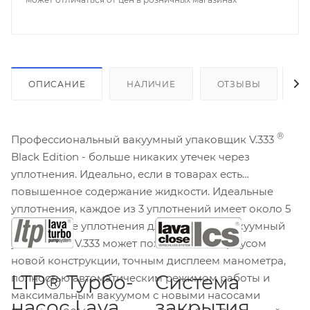
ОПИСАНИЕ
НАЛИЧИЕ
ОТЗЫВЫ
К
®
Профессиональный вакуумный упаковщик V.333
Black Edition - больше никаких утечек через
уплотнения. Идеально, если в товарах есть
повышенное содержание жидкости. Идеальные
уплотнения, каждое из 3 уплотнений имеет около 5
мм в полосе уплотнения длиной 35 см. Вакуумный
упаковщик V.333 может похвастаться корпусом
новой конструкции, точным дисплеем манометра,
LTP® Турбо-
Система
полностью автоматическим режимом работы и
максимальным вакуумом с новыми насосами
насос Lava
закрытия