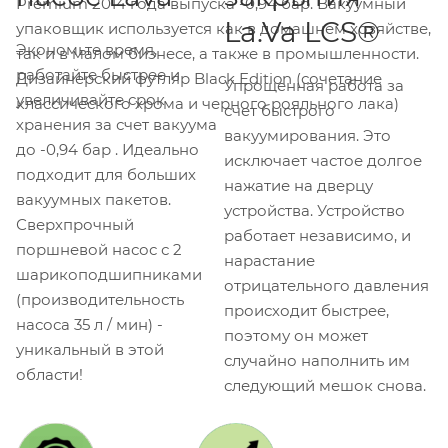
Premium 2014 года выпуска -0,94 бар. Вакуумный
La.Va LCS®
упаковщик используется как в домашнем хозяйстве,
Экономьте время,
так и в малом бизнесе, а также в промышленности.
работайте быстрее и
Дизайнерский футляр Black Edition (сочетание
Упрощенная работа за
увеличивайте срок
классического хрома и черного рояльного лака)
счет быстрого
хранения за счет вакуума
вакуумирования. Это
до -0,94 бар . Идеально
исключает частое долгое
подходит для больших
нажатие на дверцу
вакуумных пакетов.
устройства. Устройство
Сверхпрочный
работает независимо, и
поршневой насос с 2
нарастание
шарикоподшипниками
отрицательного давления
(производительность
происходит быстрее,
насоса 35 л / мин) -
поэтому он может
уникальный в этой
случайно наполнить им
области!
следующий мешок снова.