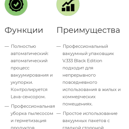
Функции
Преимущества
Полностью
Профессиональный
автоматический:
вакуумный упаковщик
автоматический
V.333 Black Edition
процесс
подходит для
вакуумирования и
непрерывного
укупорки.
повседневного
Контролируется
использования в жилых и
Lava-сенсором.
коммерческих
помещениях.
Профессиональная
уборка пылесосом
Простое использование
и герметизация
вакуумных пакетов с
продуктов
гладкой стороной