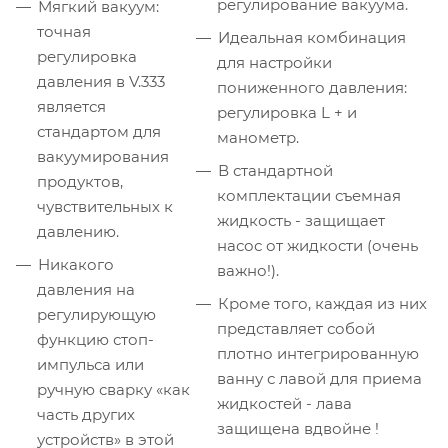
регулирование вакуума.
Мягкий вакуум:
точная
Идеальная комбинация
регулировка
для настройки
давления в V.333
пониженного давления:
является
регулировка L + и
стандартом для
манометр.
вакуумирования
В стандартной
продуктов,
комплектации съемная
чувствительных к
жидкость - защищает
давлению.
насос от жидкости (очень
Никакого
важно!).
давления на
Кроме того, каждая из них
регулирующую
представляет собой
функцию стоп-
плотно интегрированную
импульса или
ванну с лавой для приема
ручную сварку «как
жидкостей - лава
часть других
защищена вдвойне !
устройств» в этой