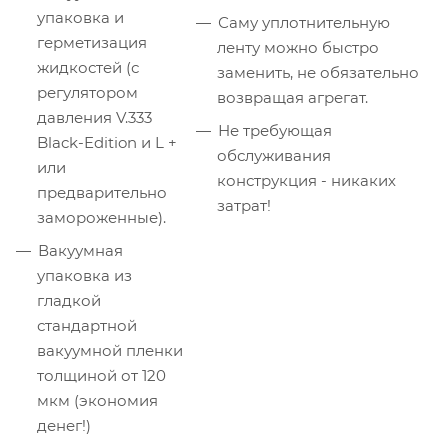
упаковка и
Саму уплотнительную
герметизация
ленту можно быстро
жидкостей (с
заменить, не обязательно
регулятором
возвращая агрегат.
давления V.333
Не требующая
Black-Edition и L +
обслуживания
или
конструкция - никаких
предварительно
затрат!
замороженные).
Вакуумная
упаковка из
гладкой
стандартной
вакуумной пленки
толщиной от 120
мкм (экономия
денег!)