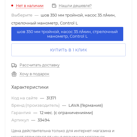
Нет в наличии
Нашли дешевле?
Выберите
—
шов 350 мм тройной, насос 35 л/мин,
cтрелочный манометр, Control L
шов 350 мм тройной, насос 35 л/мин, cтрелочный
манометр, Control L
КУПИТЬ В 1 КЛИК
Рассчитать доставку
Хочу в подарок
Характеристики
Код на сайте
—
31371
Бренд (производитель)
—
LAVA (Германия)
Гарантия
—
12 мес. (с ограничениями)
Артикул
—
33494
Цена действительна только для интернет-магазина и
может отличаться от цен в розничных магазинах