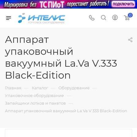
0
Аппарат
упаковочный
вакуумный La.Va V.333
Black-Edition
—
—
—
Главная
Каталог
Оборудование
—
Упаковочное оборудование
—
Запайщики лотков и пакетов
Аппарат упаковочный вакуумный La.Va V.333 Black-Edition