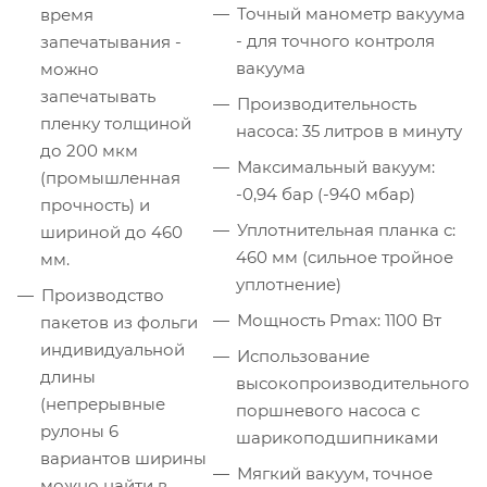
Точный манометр вакуума
время
- для точного контроля
запечатывания -
вакуума
можно
запечатывать
Производительность
пленку толщиной
насоса: 35 литров в минуту
до 200 мкм
Максимальный вакуум:
(промышленная
-0,94 бар (-940 мбар)
прочность) и
Уплотнительная планка с:
шириной до 460
460 мм (сильное тройное
мм.
уплотнение)
Производство
Мощность Pmax: 1100 Вт
пакетов из фольги
индивидуальной
Использование
длины
высокопроизводительного
(непрерывные
поршневого насоса с
рулоны 6
шарикоподшипниками
вариантов ширины
Мягкий вакуум, точное
можно найти в