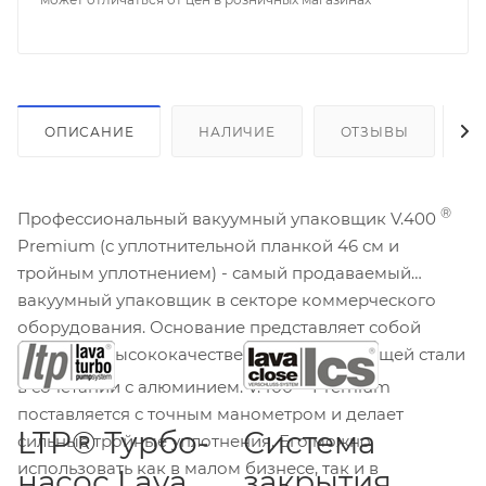
ОПИСАНИЕ
НАЛИЧИЕ
ОТЗЫВЫ
К
®
Профессиональный вакуумный упаковщик V.400
Premium (с уплотнительной планкой 46 см и
тройным уплотнением) - самый продаваемый
вакуумный упаковщик в секторе коммерческого
оборудования. Основание представляет собой
корпус из высококачественной нержавеющей стали
®
в сочетании с алюминием. V.400
Premium
поставляется с точным манометром и делает
LTP® Турбо-
Система
сильные тройные уплотнения. Его можно
использовать как в малом бизнесе, так и в
насос Lava
закрытия