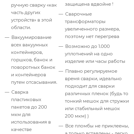
защищена вдвойне !
ручную сварку «как
часть других
Сварочные
устройств» в этой
трансформаторы
области.
увеличенного размера,
поэтому нет перегрева
Вакуумирование
всех вакуумных
Возможно до 1.000
контейнеров,
уплотнений на одно
горшков, банок и
изделие или часы работы
поворотных банок
Плавно регулируемое
и контейнеров
время сварки, идеально
путем отсасывания.
подходит для сварки
Сварка
различных пленок (будь то
пластиковых
тонкий мешок для стружки
пакетов до 200
или стабильный мешок
мкм для
200 мкм) )
использования в
Все пломбы не приклеены,
качестве
а только вставлены - легко