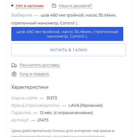
Нет в наличии
Нашли дешевле?
Выберите
—
шов 460 мм тройной, насос 35 л/мин,
cтрелочный манометр, Control L
шов 460 мм тройной, насос 35 л/мин, cтрелочный
манометр, Control L
КУПИТЬ В 1 КЛИК
Рассчитать доставку
Хочу в подарок
Характеристики
Код на сайте
—
31373
Бренд (производитель)
—
LAVA (Германия)
Гарантия
—
12 мес. (с ограничениями)
Артикул
—
21475
Цена действительна только для интернет-магазина и
может отличаться от цен в розничных магазинах