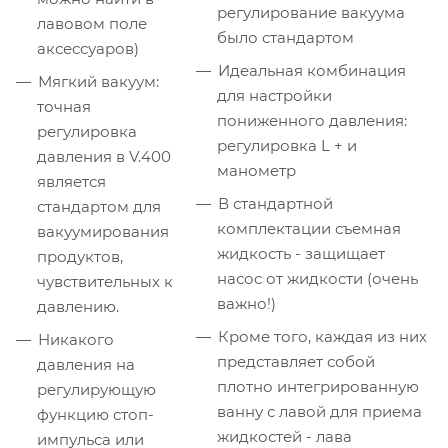
регулирование вакуума
лавовом поле
было стандартом
аксессуаров)
Идеальная комбинация
Мягкий вакуум:
для настройки
точная
пониженного давления:
регулировка
регулировка L + и
давления в V.400
манометр
является
В стандартной
стандартом для
комплектации съемная
вакуумирования
жидкость - защищает
продуктов,
насос от жидкости (очень
чувствительных к
важно!)
давлению.
Кроме того, каждая из них
Никакого
представляет собой
давления на
плотно интегрированную
регулирующую
ванну с лавой для приема
функцию стоп-
жидкостей - лава
импульса или