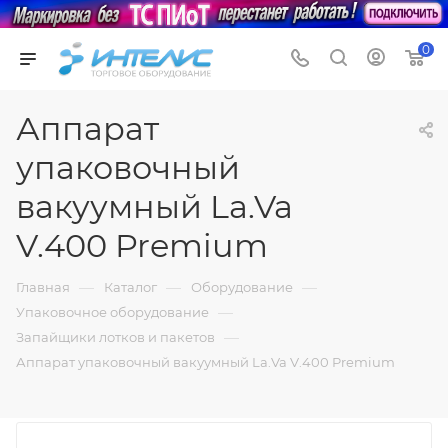
0
Аппарат
упаковочный
вакуумный La.Va
V.400 Premium
—
—
—
Главная
Каталог
Оборудование
—
Упаковочное оборудование
—
Запайщики лотков и пакетов
Аппарат упаковочный вакуумный La.Va V.400 Premium