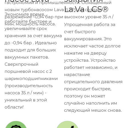
гастрономии и промышленности. Оснащенный
La.Va LCS®
новым турбонасосом Lava (LTP), он создает
Экономьте время,
разрежение -0,94 бар при высоком уровне 35 л /
работайте быстрее и
мин. мощность насоса.
Упрощенная работа за
увеличивайте срок
счет быстрого
хранения за счет вакуума
вакуумирования. Это
до -0,94 бар . Идеально
исключает частое долгое
подходит для больших
нажатие на дверцу
вакуумных пакетов.
устройства. Устройство
Сверхпрочный
работает независимо, и
поршневой насос с 2
нарастание
шарикоподшипниками
отрицательного давления
(производительность
происходит быстрее,
насоса 35 л / мин) -
поэтому он может
уникальный в этой
случайно наполнить им
области!
следующий мешок снова.