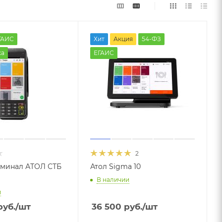
ГАИС
Хит
Акция
54-ФЗ
ка
ЕГАИС
2
рминал АТОЛ СТБ
Атол Sigma 10
В наличии
и
уб.
/шт
36 500
руб.
/шт