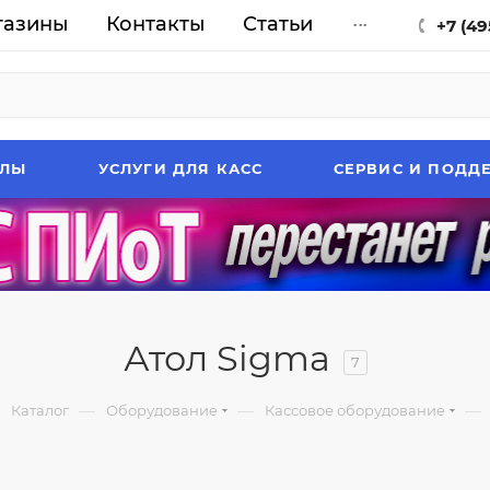
газины
Контакты
Статьи
...
+7 (49
АЛЫ
УСЛУГИ ДЛЯ КАСС
СЕРВИС И ПОДД
Атол Sigma
7
—
—
—
Каталог
Оборудование
Кассовое оборудование