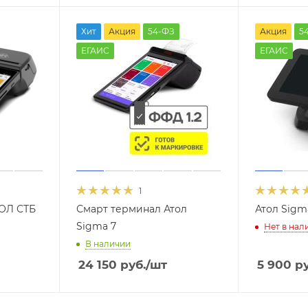
Хит
Акция
54-ФЗ
Акция
5
ЕГАИС
ЕГАИС
1
ОЛ СТБ
Смарт терминал Атол
Атол Sigm
Sigma 7
Нет в нал
В наличии
24 150
руб.
/шт
5 900
ру