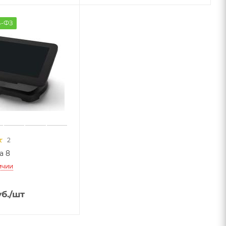
4-ФЗ
2
a 8
ичии
б.
/шт