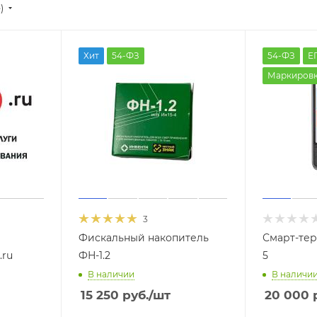
)
Хит
54-ФЗ
54-ФЗ
Е
Маркиров
3
Фискальный накопитель
Смарт-те
.ru
ФН-1.2
5
В наличии
В наличи
15 250
руб.
/шт
20 000
р