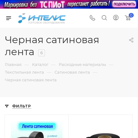
0
Черная сатиновая
лента
6
—
—
—
Главная
Каталог
Расходные материалы
—
—
Текстильная лента
Сатиновая лента
Черная сатиновая лента
ФИЛЬТР