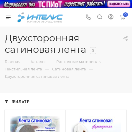
0
Двухсторонняя
сатиновая лента
5
—
—
—
Главная
Каталог
Расходные материалы
—
—
Текстильная лента
Сатиновая лента
Двухсторонняя сатиновая лента
ФИЛЬТР