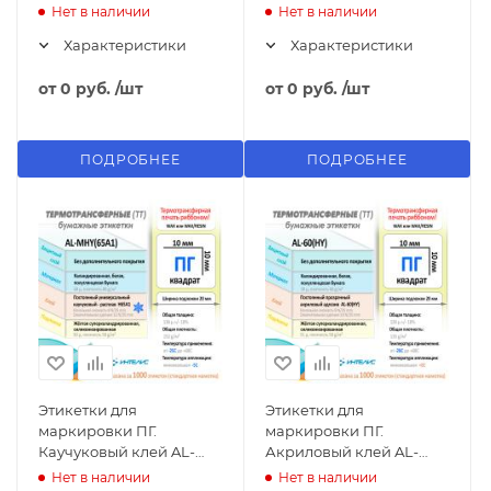
PZF6065A (#20)
Z(60H) (#16)
Нет в наличии
Нет в наличии
Характеристики
Характеристики
от
0 руб.
/шт
от
0 руб.
/шт
ПОДРОБНЕЕ
ПОДРОБНЕЕ
Этикетки для
Этикетки для
маркировки ПГ.
маркировки ПГ.
Каучуковый клей AL-
Акриловый клей AL-
MHY(65A1) (#25)
60(HY) (#23)
Нет в наличии
Нет в наличии