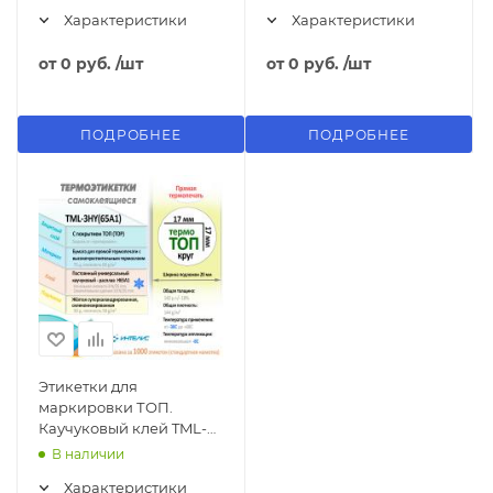
Характеристики
Характеристики
от
0 руб.
/шт
от
0 руб.
/шт
ПОДРОБНЕЕ
ПОДРОБНЕЕ
Этикетки для
маркировки ТОП.
Каучуковый клей TML-
3HY(65A1) (#29)
В наличии
Характеристики