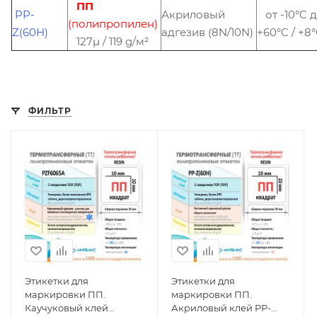
ПП
PP-
Акриловый
от -10°C 
(полипропилен)
Z(60H)
адгезив (8N/10N)
+60°C / +8
127µ / 119 g/м²
ФИЛЬТР
Этикетки для
Этикетки для
маркировки ПП.
маркировки ПП.
Каучуковый клей
Акриловый клей PP-