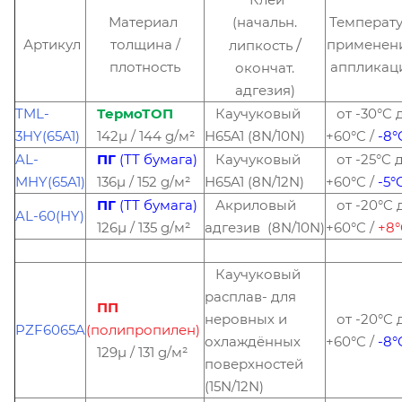
Материал
(начальн.
Температ
/
Артикул
толщина /
применени
липкость
плотность
аппликац
окончат.
адгезия)
TML-
ТермоТОП
Каучуковый
от -30°C 
3HY(65A1)
142µ / 144 g/м²
H65A1 (8N/10N)
+60°C /
-8
°
AL-
ПГ
(ТТ бумага)
Каучуковый
от -25°C 
MHY(65A1)
136µ / 152 g/м²
H65A1 (8N/12N)
+60°C /
-5°
ПГ
(ТТ бумага)
Акриловый
от -20°C 
AL-60(HY)
126µ / 135 g/м²
адгезив (8N/10N)
+60°C /
+8
Каучуковый
расплав- для
ПП
неровных и
от -20°C 
PZF6065A
(полипропилен)
охлаждённых
+60°C /
-8
°
129µ / 131 g/м²
поверхностей
(15N/12N)