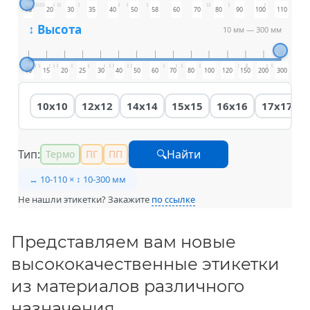
10
20
30
35
40
50
58
60
70
80
90
100
110
↕ Высота
10 мм
—
300 мм
10
15
20
25
30
40
50
60
70
80
100
120
150
200
300
10x10
12x12
14x14
15x15
16x16
17x17
Тип:
🔍Найти
Термо
ПГ
ПП
↔ 10-110 × ↕ 10-300 мм
Не нашли этикетки? Закажите
по ссылке
Представляем вам новые
высококачественные этикетки
из материалов различного
назначения.