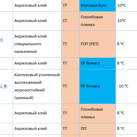
Акриловый клей
ТТ
Матовая Бум
10°C
Пломбовая
Акриловый клей
ТТ
10°C
пленка
Акриловый клей
H)
специального
ТТ
ПЭТ (PET)
8 °C
назначения
Акриловый клей
ТТ
ПГ бумага
8 °C
Каучуковый усиленный
высоковязкий
A) ❄
ТТ
ПГ бумага
-10 °C
морозостойкий
(шинный)
Пломбовая
Акриловый клей
ТТ
8 °C
пленка
Акриловый клей
ТТ
ПП
8 °C