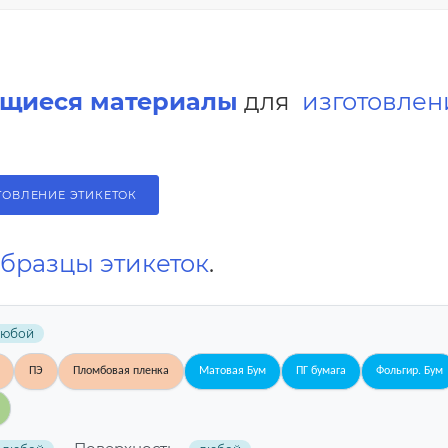
щиеся материалы
для
изготовлен
.
ТОВЛЕНИЕ ЭТИКЕТОК
бразцы этикеток
.
любой
ПЭ
Пломбовая пленка
Матовая Бум
ПГ бумага
Фольгир. Бум