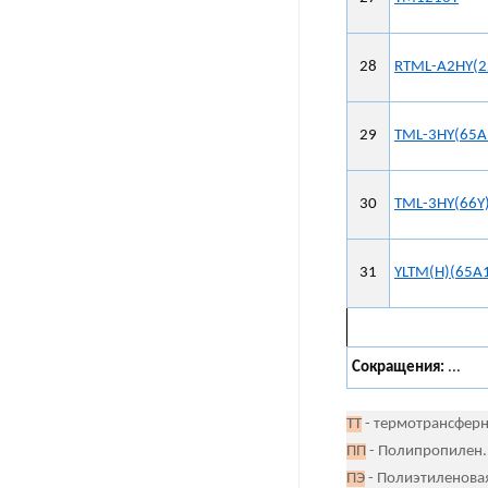
28
RTML-A2HY(2
29
TML-3HY(65A
30
TML-3HY(66Y
31
YLTM(H)(65A
Сокращения:
...
ТТ
- термотрансферн
ПП
- Полипропилен.
ПЭ
- Полиэтиленовая