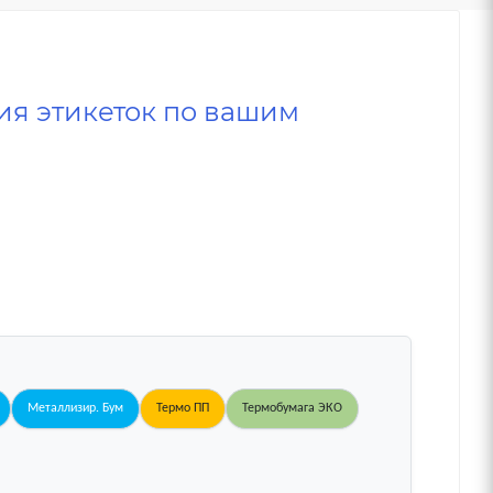
ия этикеток по вашим
Металлизир. Бум
Термо ПП
Термобумага ЭКО