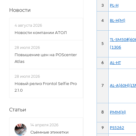
3
PL-H
Новости
4
BL-H(M)
4 августа 2026
Новости компании АТОЛ
TL-SM50#(60
5
28 июля 2026
(1306
Повышение цен на POScenter
Atlas
6
AL-HT
28 июля 2026
Новый релиз Frontol Selfie Pro
7
AL-A(60H)(LT
2.1.0
Статьи
8
PMM(H)
14 апреля 2026
9
PS5262
Съёмные этикетки