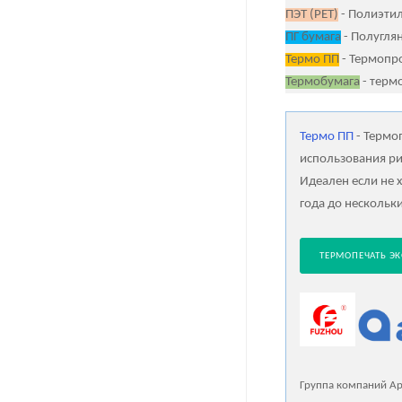
ПЭТ (PET)
- Полиэтил
ПГ бумага
- Полуглян
Термо ПП
- Термопр
Термобумага
- терм
Термо ПП
- Термоп
использования р
Идеален если не х
года до нескольки
ТЕРМОПЕЧАТЬ ЭК
Группа компаний Ар