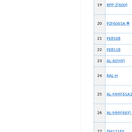
19
RPP-Z(60H)
20
PZF6065A ❄
21
PE8508
22
PE8518
23
AL-60(HY)
24
RAL-H
25
AL-MHY(65A1
26
AL-MHY(66Y)
27
TM1216Y