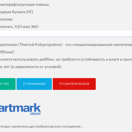
ентерефталатовая плёнка.
цевая бумага (ПГ)
опилен
опечать ТОП или ЭКО
ропилен (Thermal Polypropylene) - это специализированная синтетиче
иббона)!
очется использовать риббон, но требуется устойчивость к влаге и пр
х лет (в зависимости от условий).
О ТОП
ТТ БУМАЖНАЯ
ТТ СИНТЕТИЧЕСКАЯ
тмарк заключила дистрибьюторское соглашение...