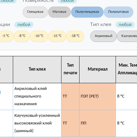
Поверхность
любой
любой
Глянцевая
Матовая
Полуглянцевая
Полуматовая
кации
Тип клея
любой
любой
-5 °C
-8 °C
-10 °C
-15 °C
-18 °C
Акриловый
Каучуков
Тип
Мин. Тем
л
Тип клея
Материал
печати
Аппликац
Акриловый клей
)
специального
ТТ
ПЭТ (PET)
8 °C
назначения
Каучуковый усиленный
высоковязкий клей
ТТ
ПП
8 °C
(шинный)