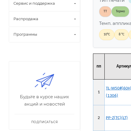
Тип печати
Сервис и поддержка
ТТ
Термо
Распродажа
Темп. аппли
Программы
10°C
8 °C
пп
Артику
TL-W50#(60H
1
(1306)
Будьте в курсе наших
акций и новостей
2
PP-Z(TC)(LT)
ПОДПИСАТЬСЯ