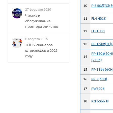
10
P-S 50#(TC)(
27 февраля 2026
Чистка и
11
FL-SH(03)
обслуживание
принтера этикеток
12
FLS1H03
8 августа 2025
13
PP-T 50#(TC)
ТОП 7 сканеров
штрихкодов в 2025
PP-T50#(60H)
году
14
(2106)
15
PP-Z38# (60H
16
PP-Z(60H)
17
PW6026
18
PZF6066 ❄