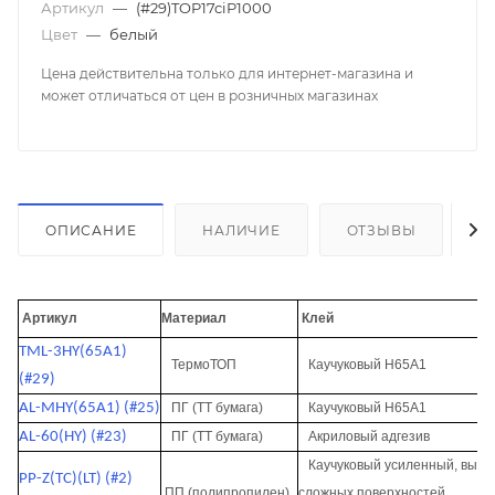
Артикул
—
(#29)TOP17ciP1000
Цвет
—
белый
Цена действительна только для интернет-магазина и
может отличаться от цен в розничных магазинах
ОПИСАНИЕ
НАЛИЧИЕ
ОТЗЫВЫ
К
Артикул
Материал
Клей
TML-3HY(65A1)
ТермоТОП
Каучуковый H65A1
(#29)
AL-MHY(65A1) (#25)
ПГ (ТТ бумага)
Каучуковый H65A1
AL-60(HY) (#23)
ПГ (ТТ бумага)
Акриловый адгезив
Каучуковый усиленный, высок
PP-Z(TC)(LT) (#2)
ПП (полипропилен)
сложных поверхностей