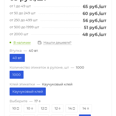
от 1 до 49 шт
65
руб.
/шт
от 50 до 249 шт
60
руб.
/шт
от 250 до 499 шт
56
руб.
/шт
от 500 до 1999 шт
51
руб.
/шт
от 2000 шт
48
руб.
/шт
В наличии
Нашли дешевле?
Втулка
—
40 вт.
40 вт.
Количество этикеток в рулоне, шт
—
1000
1000
Клей этикетки
—
Каучуковый клей
Каучуковый клей
Выберите
—
17 ○
10 □
10 ○
12 □
12 ○
14 □
14 ○