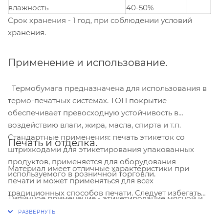
влажность
40-50%
Срок хранения - 1 год, при соблюдении условий
хранения.
Применение и использование.
Термобумага предназначена для использования в
термо-печатных системах. ТОП покрытие
обеспечивает превосходную устойчивость в
воздействию влаги, жира, масла, спирта и т.п.
Стандартные применения: печать этикеток со
Печать и отделка.
штрихкодами для этикетирования упакованных
продуктов, применяется для оборудования
Материал имеет отличные характеристики при
используемого в розничной торговли.
печати и может применяться для всех
традиционных способов печати. Следует избегать
Типичное применение - этикетирование мясной и
воздействия температур свыше 50 °C, так как это
рыбной продукции. Материал не рекомендуется
может вызвать преждевременное проявление