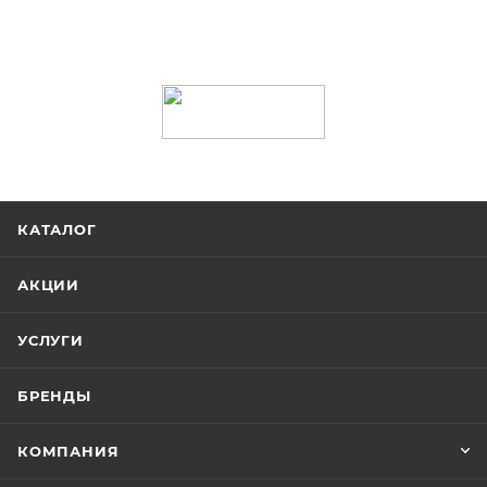
использовать, при длительном воздействии УФ
покрытия или обесцвечивания. Материал
излучения и температуры выше 50°C.
прекрасно подходит для многокрасочной печати, в
Универсальный клей может применяться для
том числе УФ отверждаемыми красками, однако
охлажденных поверхностей, обладает прекрасной
рекомендуется предварительная консультация с
адгезией в отношении широкого диапазона
производителем используемой краски.
упаковочных материалов, включая неполярные и
шероховатые, а так же картон.
КАТАЛОГ
АКЦИИ
УСЛУГИ
БРЕНДЫ
КОМПАНИЯ