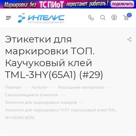
0
Этикетки для
маркировки ТОП.
Каучуковый клей
TML-3HY(65A1) (#29)
—
—
—
Главная
Каталог
Расходные материалы
—
Самоклеящиеся этикетки
—
Этикетки для маркировки товаров
Этикетки для маркировки ТОП. Каучуковый клей TML-
3HY(65A1) (#29)