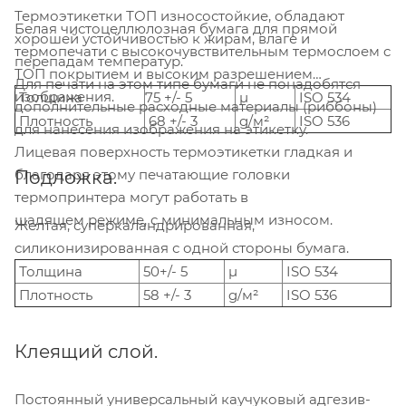
Термоэтикетки ТОП износостойкие, обладают
Белая чистоцеллюлозная бумага для прямой
хорошей устойчивостью к жирам, влаге и
термопечати с высокочувствительным термослоем c
перепадам температур.
ТОП покрытием и высоким разрешением
Для печати на этом типе бумаги не понадобятся
изображения.
Толщина
75 +/- 5
µ
ISO 534
дополнительные расходные материалы (риббоны)
Плотность
68 +/- 3
g/м²
ISO 536
для нанесения изображения на этикетку.
Лицевая поверхность термоэтикетки гладкая и
благодаря этому печатающие головки
Подложка.
термопринтера могут работать в
щадящем режиме, с минимальным износом.
Жёлтая, суперкаландрированная,
силиконизированная с одной стороны бумага.
Толщина
50+/- 5
µ
ISO 534
Плотность
58 +/- 3
g/м²
ISO 536
Клеящий слой.
Постоянный универсальный каучуковый адгезив-