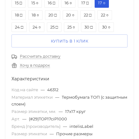
15 □
15 ○
16 □
16 ○
17 □
17 ○
18 □
18 ○
20 □
20 ○
22 □
22 ○
24 □
24 ○
25 □
25 ○
30 □
30 ○
КУПИТЬ В 1 КЛИК
Рассчитать доставку
Хочу в подарок
Характеристики
Код на сайте
—
46312
Материал этикетки
—
Термобумага ТОП (с защитным
слоем)
Размер этикетки, мм.
—
17х17 круг
Арт.
—
(#29)TOP17ciP1000
Бренд (производитель)
—
intelisLabel
Размер этикетки
—
Прочие размеры