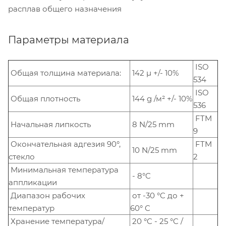
расплав общего назначения
Параметры материала
ISO
Общая толщина материала:
142 µ +/- 10%
534
ISO
Общая плотность
144 g /м² +/- 10%
536
FTM
Начальная липкость
8 N/25 mm
9
Окончательная адгезия 90°,
FTM
10 N/25 mm
стекло
2
Минимальная температура
- 8°C
аппликации
Диапазон рабочих
от -30 °C до +
температур
60° C
Хранение температура/
20 °C - 25 °C /