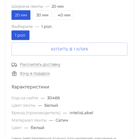
Ширина ленты
—
20 мм
20 мм
30 мм
40 мм
Выберите
—
1 рол.
1 рол.
КУПИТЬ В 1 КЛИК
Рассчитать доставку
Хочу в подарок
Характеристики
Код на сайте
—
30466
Цвет ленты
—
Белый
Бренд (производитель)
—
intelisLabel
Материал ленты
—
Сатин
Цвет
—
белый
Цена действительна только для интернет-магазина и