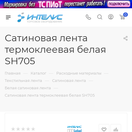
0
Сатиновая лента
термоклеевая белая
SH705
—
—
—
Главная
Каталог
Расходные материалы
—
—
Текстильная лента
Сатиновая лента
—
Белая сатиновая лента
Сатиновая лента термоклеевая белая SH705