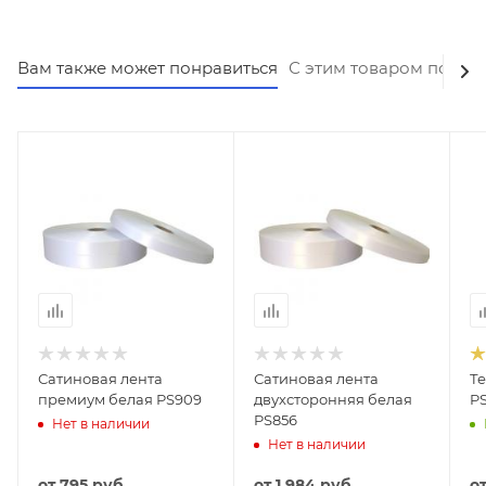
Вам также может понравиться
С этим товаром покуп
Сатиновая лента
Сатиновая лента
Те
премиум белая PS909
двухсторонняя белая
PS
PS856
Нет в наличии
Нет в наличии
от
795 руб.
от
1 984 руб.
о