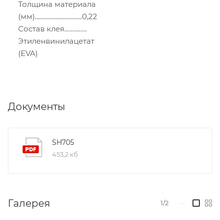
Толщина материала
(мм)................................0,22
Состав клея……..……
Этиленвинилацетат
(EVA)
Документы
SH705
453,2 кб
Галерея
1/2
—