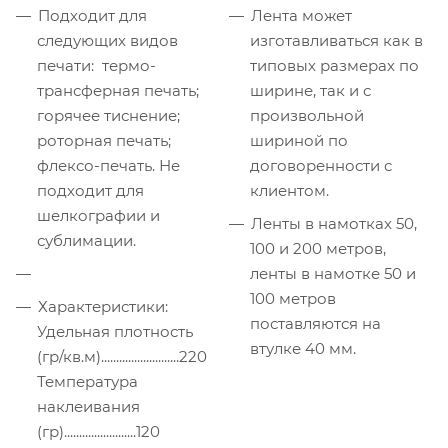
Подходит для
Лента может
следующих видов
изготавливаться как в
печати: термо-
типовых размерах по
трансферная печать;
ширине, так и с
горячее тиснение;
произвольной
роторная печать;
шириной по
флексо-печать. Не
договоренности с
подходит для
клиентом.
шелкографии и
Ленты в намотках 50,
сублимации.
100 и 200 метров,
ленты в намотке 50 и
100 метров
Характеристики:
поставляются на
Удельная плотность
втулке 40 мм.
(гр/кв.м)..........................220
Температура
наклеивания
(гр)........................120