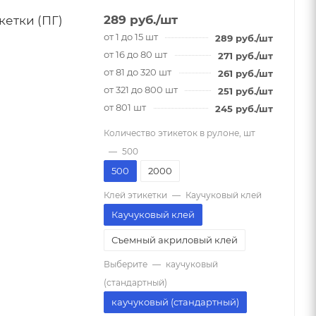
етки (ПГ)
289
руб.
/шт
от 1 до 15 шт
289
руб.
/шт
от 16 до 80 шт
271
руб.
/шт
от 81 до 320 шт
261
руб.
/шт
от 321 до 800 шт
251
руб.
/шт
от 801 шт
245
руб.
/шт
Количество этикеток в рулоне, шт
—
500
500
2000
Клей этикетки
—
Каучуковый клей
Каучуковый клей
Съемный акриловый клей
Выберите
—
каучуковый
(стандартный)
каучуковый (стандартный)