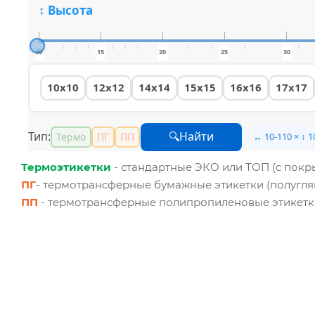
↕ Высота
10
15
20
25
30
10x10
12x12
14x14
15x15
16x16
17x17
Тип:
🔍Найти
Термо
ПГ
ПП
↔ 10-110 × ↕ 
Термоэтикетки
- стандартные ЭКО или ТОП (с покры
ПГ
- термотрансферные бумажные этикетки (полугля
ПП
- термотрансферные полипропиленовые этикетк