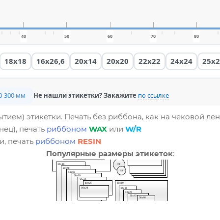
40
50
60
70
80
18x18
16x26,6
20x14
20x20
22x22
24x24
25x2
10-300 мм
Не нашли этикетки? Закажите
по ссылке
тием) этикетки. Печать без риббона, как на чековой лен
нец), печать
риббоном
WAX
или
W/R
и, печать
риббоном
RESIN
Популярные размеры этикеток
: