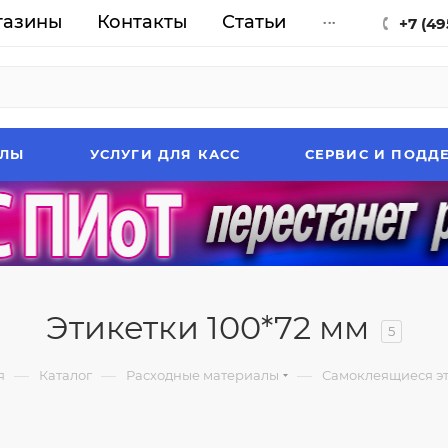
газины
Контакты
Статьи
...
+7 (49
АЛЫ
УСЛУГИ ДЛЯ КАСС
СЕРВИС И ПОДД
Этикетки 100*72 мм
5
—
—
—
я
Каталог
Расходные материалы
Самоклеящиеся э