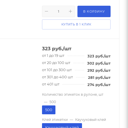
В КОРЗИНУ
КУПИТЬ В 1 КЛИК
м
323
руб.
/шт
от 1 до 19 шт
323
руб.
/шт
от 20 до 100 шт
302
руб.
/шт
от 101 до 300 шт
292
руб.
/шт
от 301 до 400 шт
281
руб.
/шт
от 401 шт
274
руб.
/шт
Количество этикеток в рулоне, шт
—
500
500
Клей этикетки
—
Каучуковый клей
Каучуковый клей