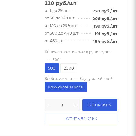
220
руб.
/шт
от 1 до 29 шт
220
руб.
/шт
от 30 до 149 шт
206
руб.
/шт
от 150 до 299 шт
199
руб.
/шт
от 300 до 449 шт
191
руб.
/шт
от 450 шт
184
руб.
/шт
Количество этикеток в рулоне, шт
—
500
500
2000
Клей этикетки
—
Каучуковый клей
Каучуковый клей
В КОРЗИНУ
КУПИТЬ В 1 КЛИК