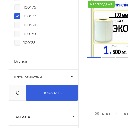
Распродажа
100*75
100*72
100*60
100*50
100*35
100*25
75*120 Ozon
Втулка
58*90
Клей этикетки
58*80
58*60
ПОКАЗАТЬ
58*40
58*30
50*80
БЫСТРЫЙ ПРОС
КАТАЛОГ
50*25