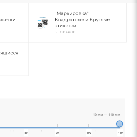
"Маркировка"
икетки
Квадратные и Круглые
этикетки
5 ТОВАРОВ
еящиеся
10 мм
—
110 мм
80
90
100
110