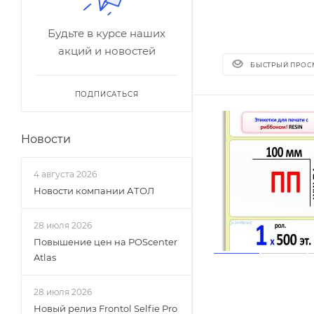
70*50
Будьте в курсе наших
100*40
акций и новостей
40*40
БЫСТРЫЙ ПРОС
20*20
ПОДПИСАТЬСЯ
12*12
90*65
Новости
30*10
40*70
4 августа 2026
Новости компании АТОЛ
70*25
50*150
28 июля 2026
60*100
Повышение цен на POScenter
Atlas
50*70
100*120
28 июля 2026
35*120
Новый релиз Frontol Selfie Pro