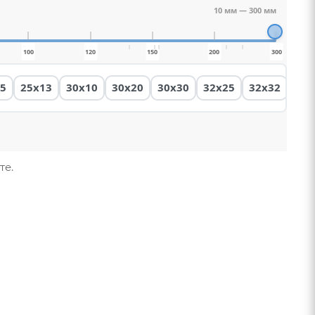
10 мм
—
300 мм
100
120
150
200
300
5
25x13
30x10
30x20
30x30
32x25
32x32
35x
те.