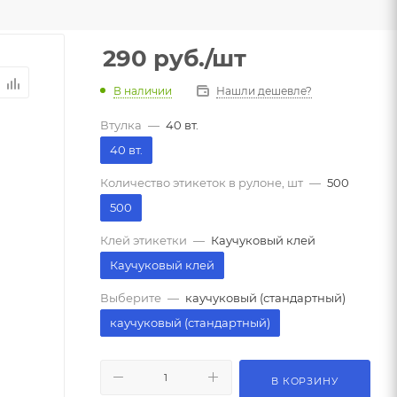
290
руб.
/шт
В наличии
Нашли дешевле?
Втулка
—
40 вт.
40 вт.
Количество этикеток в рулоне, шт
—
500
500
Клей этикетки
—
Каучуковый клей
Каучуковый клей
Выберите
—
каучуковый (стандартный)
каучуковый (стандартный)
В КОРЗИНУ