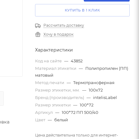
КУПИТЬ В 1 КЛИК
Рассчитать доставку
Хочу в подарок
Характеристики
Код на сайте
—
43852
Материал этикетки
—
Полипропилен (ПП)
матовый
Метод печати
—
Термотрансферная
Размер этикетки, мм.
—
100х72
Бренд (производитель)
—
intelisLabel
Размер этикетки
—
100*72
Артикул
—
100*72 ПП 500/40
Цвет
—
белый
овка
Цена действительна только для интернет-