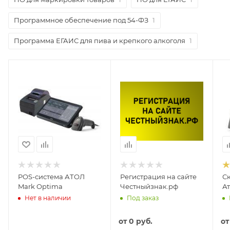
Программное обеспечение под 54-ФЗ
1
Программа ЕГАИС для пива и крепкого алкоголя
1
POS-система АТОЛ
Регистрация на сайте
С
Mark Optima
Честныйзнак.рф
Ат
Нет в наличии
Под заказ
от
0 руб.
о