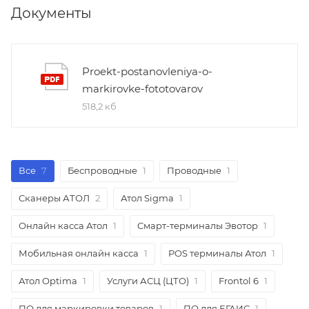
Документы
Proekt-postanovleniya-o-
markirovke-fototovarov
518,2 кб
Все
7
Беспроводные
1
Проводные
1
Сканеры АТОЛ
2
Атол Sigma
1
Онлайн касса Атол
1
Смарт-терминалы Эвотор
1
Мобильная онлайн касса
1
POS терминалы Атол
1
Атол Optima
1
Услуги АСЦ (ЦТО)
1
Frontol 6
1
ПО для маркировки товаров
1
ПО для ЕГАИС
1