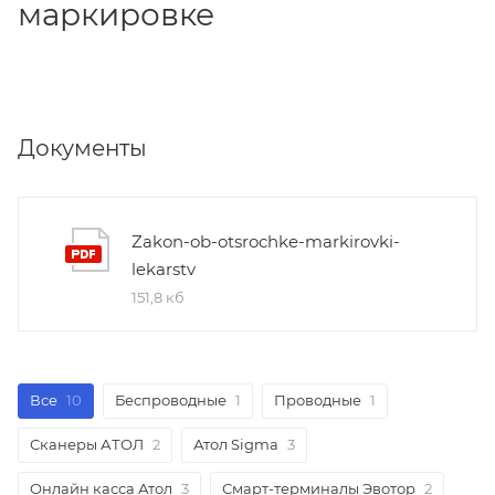
маркировке
Документы
Zakon-ob-otsrochke-markirovki-
lekarstv
151,8 кб
Все
10
Беспроводные
1
Проводные
1
Сканеры АТОЛ
2
Атол Sigma
3
Онлайн касса Атол
3
Смарт-терминалы Эвотор
2