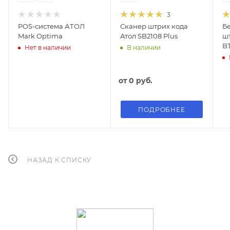
3
POS-система АТОЛ
Сканер штрих кода
Б
Mark Optima
Атол SB2108 Plus
шт
B
Нет в наличии
В наличии
от
0 руб.
ПОДРОБНЕЕ
НАЗАД К СПИСКУ