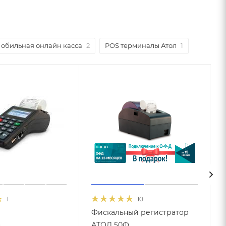
обильная онлайн касса
2
POS терминалы Атол
1
1
10
Фискальный регистратор
АТОЛ 50Ф
и