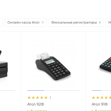
Онлайн касса Атол
11
Фискальные регистраторы
8
М
1
Атол 92Ф
Атол 91Ф
В наличии
В наличи