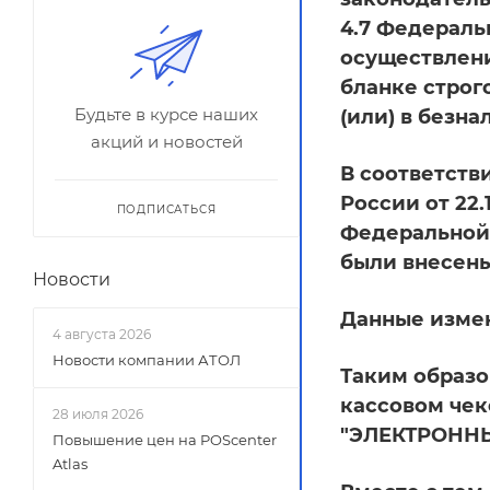
4.7 Федераль
осуществлени
бланке строг
Будьте в курсе наших
(или) в безн
акций и новостей
В соответств
России от 22
ПОДПИСАТЬСЯ
Федеральной 
были внесены 
Новости
Данные измен
4 августа 2026
Новости компании АТОЛ
Таким образо
кассовом чек
28 июля 2026
"ЭЛЕКТРОНН
Повышение цен на POScenter
Atlas