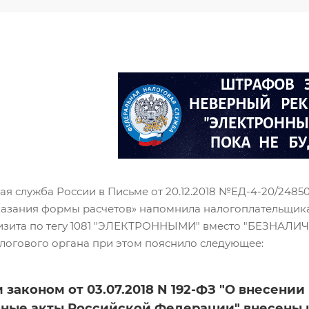
ая служба России в Письме от 20.12.2018 №ЕД-4-20/24
казания формы расчетов» напомнила налогоплательщикам
изита по тегу 1081 "ЭЛЕКТРОННЫМИ" вместо "БЕЗНАЛИЧН
логового органа при этом пояснило следующее:
законом от 03.07.2018 N 192-ФЗ "О внесени
ные акты Российской Федерации" внесены из