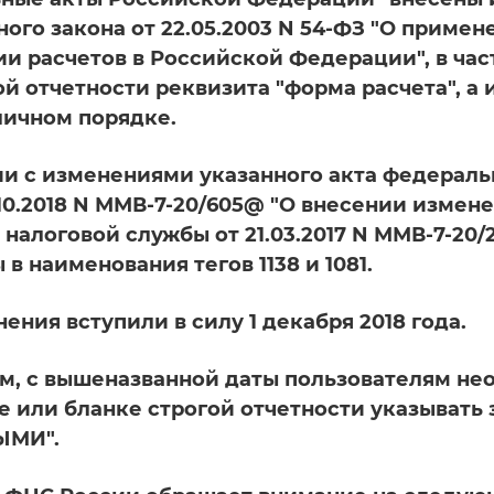
ного закона от 22.05.2003 N 54-ФЗ "О приме
и расчетов в Российской Федерации", в час
ой отчетности реквизита "форма расчета", а
аличном порядке.
ии с изменениями указанного акта федерал
.10.2018 N ММВ-7-20/605@ "О внесении измен
налоговой службы от 21.03.2017 N ММВ-7-2
в наименования тегов 1138 и 1081.
ения вступили в силу 1 декабря 2018 года.
м, с вышеназванной даты пользователям нео
е или бланке строгой отчетности указыват
ЫМИ".