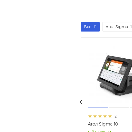
Все
11
Атол Sigma
1
2
Атол Sigma 10
В наличии