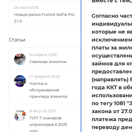
Вместе с тем
28 июля 2026
Новый релиз Frontol Selfie Pro
Согласно част
2.1.0
индивидуаль
которые не я
исключением 
Статьи
платы за жил
осуществлени
14 апреля 2026
Съёмные этикетки
займов для о
предоставлен
27 февраля 2026
(направлять) 
Чистка и
года ККТ в о
обслуживание
использовани
принтера этикеток
по тегу 1081
закона от 27
8 августа 2025
ТОП 7 сканеров
платежа пред
штрихкодов в 2025
переводу ден
году