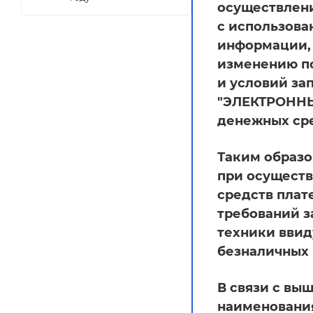
осуществлени
с использов
информации, 
изменению по
и условий за
"ЭЛЕКТРОННЫ
денежных сре
Таким образо
при осуществ
средств плат
требований з
техники ввид
безналичных 
В связи с вы
наименования