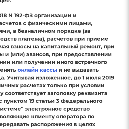
щее.
018 N 192-ФЗ организации и
счетов с физическими лицами,
и, в безналичном порядке (за
едств платежа), расчетов при приеме
ая взносы на капитальный ремонт, при
 и (или) авансов, при предоставлении
ении или получении иного встречного
менять
онлайн кассы
и не выдавать
да. Учитывая изложенное, до 1 июля 2019
личных расчетах только при условии
у соответствует заголовку реквизита
с пунктом 19 статьи 3 Федерального
 системе" электронное средство
озволяющие клиенту оператора по
передавать распоряжения в целях