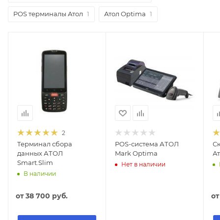
POS терминалы Атол
1
Атол Optima
1
2
Терминал сбора
POS-система АТОЛ
С
данных АТОЛ
Mark Optima
Ат
Smart.Slim
Нет в наличии
В наличии
от
38 700 руб.
о