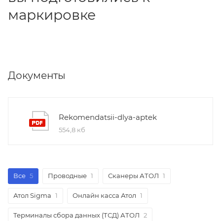
маркировке
Документы
Rekomendatsii-dlya-aptek
554,8 кб
Все
5
Проводные
1
Сканеры АТОЛ
1
Атол Sigma
1
Онлайн касса Атол
1
Терминалы сбора данных (ТСД) АТОЛ
2