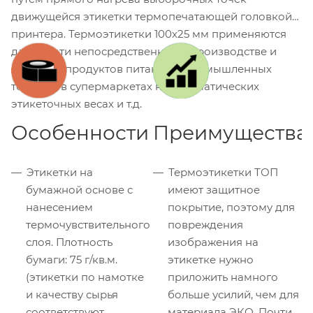
движущейся этикетки термопечатающей головкой
принтера. Термоэтикетки 100x25 мм применяются
для печати непосредственно на производстве и
упаковке продуктов питания и промышленных
товаров, в супермаркетах на автоматических
этикеточных весах и т.д.
Особенности
Преимущества
Этикетки на
Термоэтикетки ТОП
бумажной основе с
имеют защитное
нанесением
покрытие, поэтому для
термочувствительного
повреждения
слоя. Плотность
изображения на
бумаги: 75 г/кв.м.
этикетке нужно
(этикетки по намотке
приложить намного
и качеству сырья
больше усилий, чем для
соответствуют
материала ЭКО. Почти