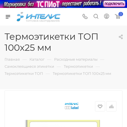
0
Термоэтикетки ТОП
100х25 мм
—
—
—
Главная
Каталог
Расходные материалы
—
—
Самоклеящиеся этикетки
Термоэтикетки
—
Термоэтикетки ТОП
Термоэтикетки ТОП 100х25 мм