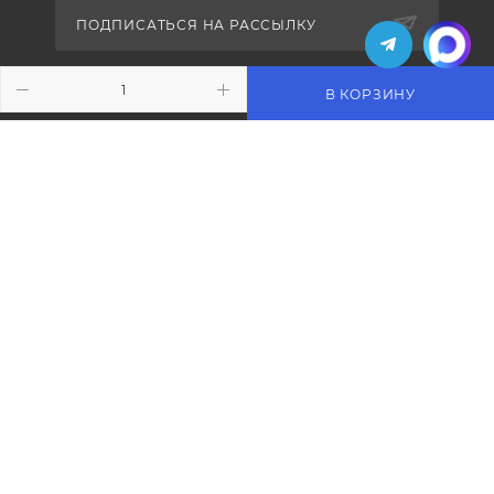
ПОДПИСАТЬСЯ НА РАССЫЛКУ
В КОРЗИНУ
+7 (495) 771-02-91
info@pos-shop.ru
Магазин Интелис торговое
оборудование
г. Москва, Сущевский вал, д. 5с1А'
2004 - 2026 © Интелис - Торговое Оборудование
магазин онлайн касс и торгового оборудования.