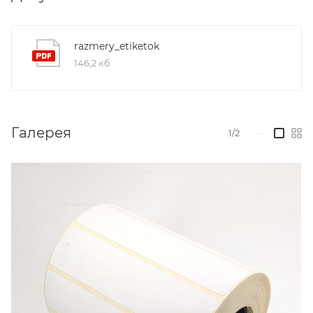
razmery_etiketok
146,2 кб
Галерея
1/2
—