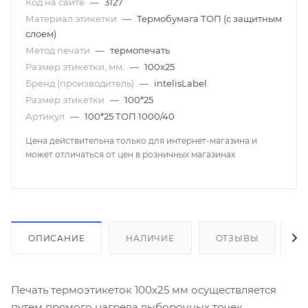
Код на сайте
—
3127
Материал этикетки
—
Термобумага ТОП (с защитным
слоем)
Метод печати
—
термопечать
Размер этикетки, мм.
—
100х25
Бренд (производитель)
—
intelisLabel
Размер этикетки
—
100*25
Артикул
—
100*25 ТОП 1000/40
Цена действительна только для интернет-магазина и
может отличаться от цен в розничных магазинах
ОПИСАНИЕ
НАЛИЧИЕ
ОТЗЫВЫ
К
Печать термоэтикеток 100х25 мм осуществляется
путем прямого нагрева выборочных точек