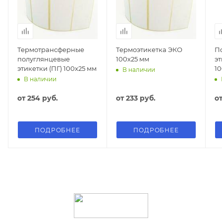
Термотрансферные
Термоэтикетка ЭКО
П
полуглянцевые
100х25 мм
э
этикетки (ПГ) 100х25 мм
1
В наличии
В наличии
от
254 руб.
от
233 руб.
о
ПОДРОБНЕЕ
ПОДРОБНЕЕ