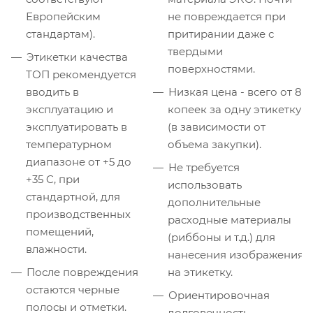
Европейским
не повреждается при
стандартам).
притирании даже с
твердыми
Этикетки качества
поверхностями.
ТОП рекомендуется
вводить в
Низкая цена - всего от 83
эксплуатацию и
копеек за одну этикетку
эксплуатировать в
(в зависимости от
температурном
объема закупки).
диапазоне от +5 до
Не требуется
+35 C, при
использовать
стандартной, для
дополнительные
производственных
расходные материалы
помещений,
(риббоны и т.д.) для
влажности.
нанесения изображения
После повреждения
на этикетку.
остаются черные
Ориентировочная
полосы и отметки.
долговечность