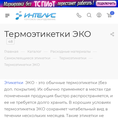
0
Термоэтикетки ЭКО
48
—
—
—
Главная
Каталог
Расходные материалы
—
—
Самоклеящиеся этикетки
Термоэтикетки
Термоэтикетки ЭКО
Этикетки
ЭКО - это обычные термоэтикетки (без
доп. покрытия). Их обычно применяют в местах где
помеченная продукция быстро распространяется, и
ее не требуется долго хранить. В хороших условиях
термоэтикетка ЭКО сохраняет читабельный вид в
течении нескольких месяцев. Такие этикетки не