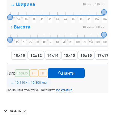
↔ Ширина
10 мм
—
110 мм
10
20
30
35
40
50
58
60
70
80
90
100
110
↕ Высота
10 мм
—
300 мм
10
15
20
25
30
40
50
60
70
80
100
120
150
200
300
10x10
12x12
14x14
15x15
16x16
17x17
Тип:
🔍Найти
Термо
ПГ
ПП
↔ 10-110 × ↕ 10-300 мм
Не нашли этикетки? Закажите
по ссылке
ФИЛЬТР